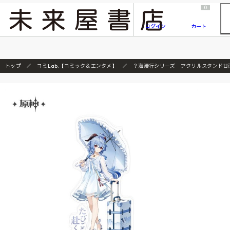
2026/7/23
『ONE PIECE magazine 021 ONE PIECEカード付き同梱版』発売延期のご案内
0
ログイン
カート
トップ
コミLab.【コミック＆エンタメ】
？海漫行シリーズ アクリルスタンド甘