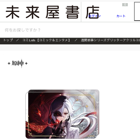
2026/7/23
『ONE PIECE magazine 021 ONE PIECEカード付き同梱版』発売延期のご案内
0
ログイン
カート
トップ
コミLab.【コミック＆エンタメ】
逸聞軼事シリーズグリッターアクリルコ