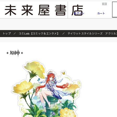
2026/7/23
『ONE PIECE magazine 021 ONE PIECEカード付き同梱版』発売延期のご案内
0
ログイン
カート
トップ
コミLab.【コミック＆エンタメ】
テイワットスタイルシリーズ アクリル