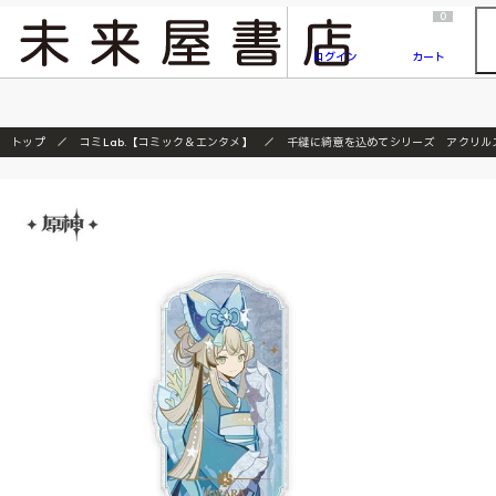
2026/7/23
『ONE PIECE magazine 021 ONE PIECEカード付き同梱版』発売延期のご案内
0
ログイン
カート
トップ
コミLab.【コミック＆エンタメ】
千縫に綺意を込めてシリーズ アクリル