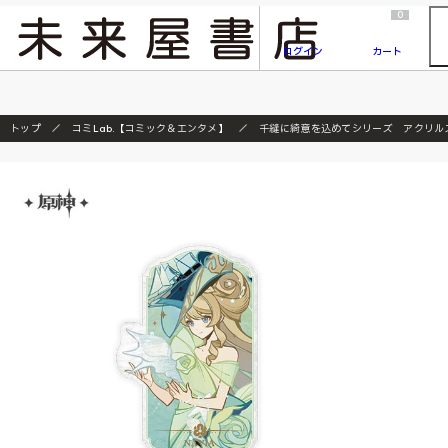
2026/7/23
『ONE PIECE magazine 021 ONE PIECEカード付き同梱版』発売延期のご案内
0
ログイン
カート
トップ
コミLab.【コミック＆エンタメ】
千縫に綺意を込めてシリーズ アクリル