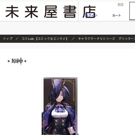
2026/7/23
『ONE PIECE magazine 021 ONE PIECEカード付き同梱版』発売延期のご案内
0
ログイン
カート
トップ
コミLab.【コミック＆エンタメ】
キャラクターＰＶシリーズ グリッター