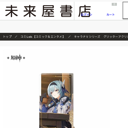
2026/7/23
『ONE PIECE magazine 021 ONE PIECEカード付き同梱版』発売延期のご案内
0
ログイン
カート
トップ
コミLab.【コミック＆エンタメ】
キャラＰＶシリーズ グリッターアクリ