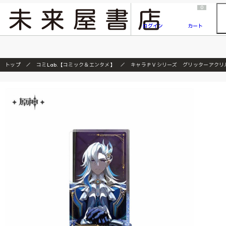
2026/7/23
『ONE PIECE magazine 021 ONE PIECEカード付き同梱版』発売延期のご案内
0
ログイン
カート
トップ
コミLab.【コミック＆エンタメ】
キャラＰＶシリーズ グリッターアクリ