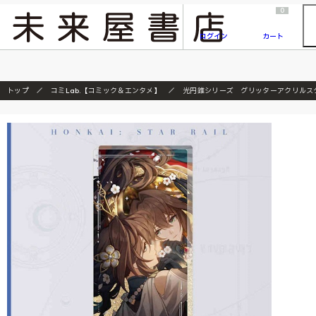
2026/7/23
『ONE PIECE magazine 021 ONE PIECEカード付き同梱版』発売延期のご案内
0
ログイン
カート
トップ
コミLab.【コミック＆エンタメ】
光円錐シリーズ グリッターアクリルス