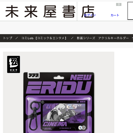
2026/7/23
『ONE PIECE magazine 021 ONE PIECEカード付き同梱版』発売延期のご案内
0
ログイン
カート
トップ
コミLab.【コミック＆エンタメ】
影画シリーズ アクリルキーホルダー 