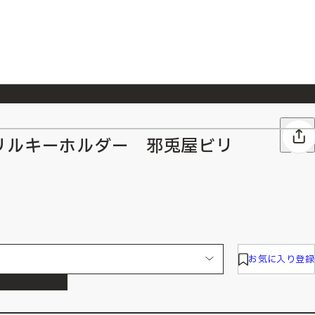
026/7/23
『ONE PIECE magazine 021 ONE PIECEカード付き同梱版』発売延期のご案内
リルキーホルダー 邪兎屋ビリ
お気に入り登録