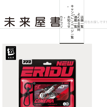
キ
ャ
ン
よ
ペ
カ
お
連
く
店
ー
テ
知
載
あ
舗
ン
ゴ
ら
一
る
一
ペ
リ
せ
覧
質
覧
ー
問
ジ
トップ
コミLab.【コミック＆エンタメ】
影画シリーズ アクリルキーホル
一
覧