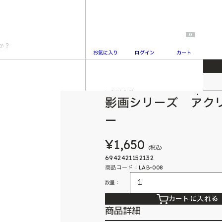
0
お気に入り
ログイン
カート
ダー 邪兎屋ビリー
人気商品
2
影画シリーズ アク
ー
¥1,650
(税込)
6942421152132
商品コード：LAB-008
数量：
カートに入れる
商品詳細