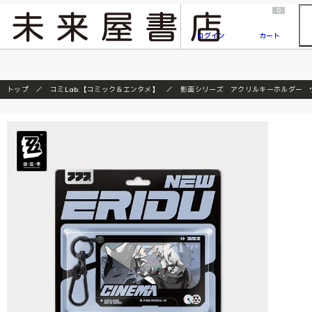
2026/7/23
『ONE PIECE magazine 021 ONE PIECEカード付き同梱版』発売延期のご案内
0
ログイン
カート
トップ
コミLab.【コミック＆エンタメ】
影画シリーズ アクリルキーホルダー 