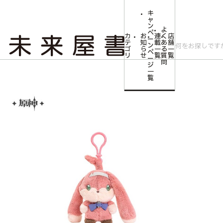
キ
ャ
ン
よ
ペ
カ
お
連
く
店
ー
テ
知
載
あ
舗
ン
ゴ
ら
一
る
一
ペ
リ
せ
覧
質
覧
ー
問
ジ
トップ
コミLab.【コミック＆エンタメ】
燼中歌シリーズ 壁炉の家 ペン
一
覧