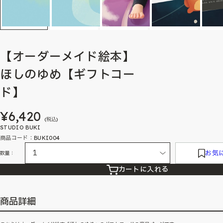
【オーダーメイド絵本】
ほしのゆめ【ギフトコー
ド】
¥6,420
(税込)
STUDIO BUKI
商品コード：BUKI004
お気
数量：
カートに入れる
商品詳細