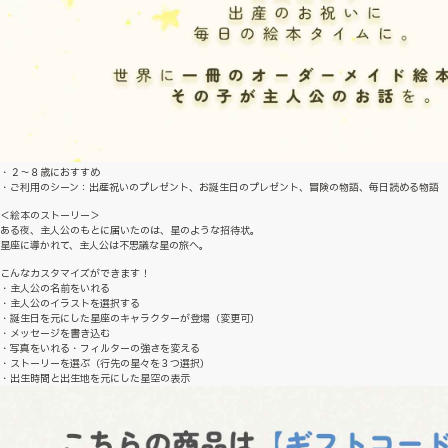
・２〜８歳におすすめ
・ご利用のシーン：出産祝いのプレゼント、お誕生日のプレゼント、冒険の物語、毎日読める物語
＜絵本のストーリー＞
ある夜、主人公のもとに届いたのは、星のような招待状。
星座に導かれて、主人公は不思議な星の旅へ。
こんなカスタマイズができます！
・主人公の名前をいれる
・主人公のイラストを選択する
・誕生日を元にした星座のキャラクターが登場（変更可）
・メッセージを書き込む
・写真をいれる・フィルターの強さを変える
・ストーリーを選ぶ（行先の星々を３つ選択）
・出生時間と出生地を元にした星空の表示