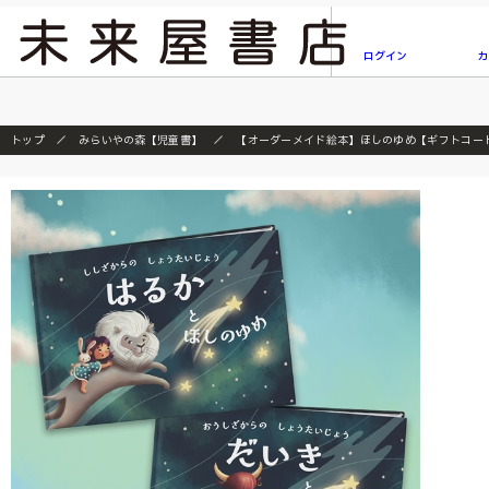
2026/7/23
『ONE PIECE magazine 021 ONE PIECEカード
ログイン
カ
トップ
みらいやの森【児童書】
【オーダーメイド絵本】ほしのゆめ【ギフトコー