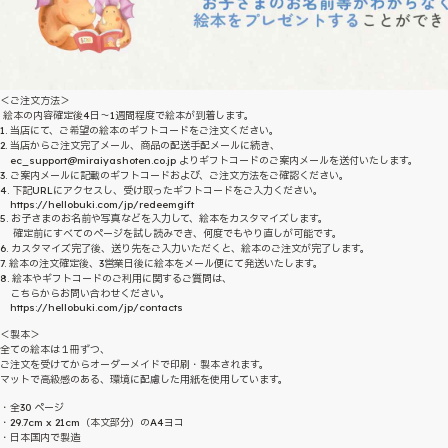
＜ご注文方法＞
絵本の内容確定後4日～1週間程度で絵本が到着します。
1. 当店にて、ご希望の絵本のギフトコードをご注文ください。
2. 当店からご注文完了メール、商品の配送手配メールに続き、
ec_support@miraiyashoten.co.jp よりギフトコードのご案内メールを送付いたします。
3. ご案内メールに記載のギフトコードおよび、ご注文方法をご確認ください。
4. 下記URLにアクセスし、受け取ったギフトコードをご入力ください。
https://hellobuki.com/jp/redeemgift
5. お子さまのお名前や写真などを入力して、絵本をカスタマイズします。
確定前にすべてのページを試し読みでき、何度でもやり直しが可能です。
6. カスタマイズ完了後、送り先をご入力いただくと、絵本のご注文が完了します。
7. 絵本の注文確定後、3営業日後に絵本をメール便にて発送いたします。
8. 絵本やギフトコードのご利用に関するご質問は、
こちらからお問い合わせください。
https://hellobuki.com/jp/contacts
＜製本＞
全ての絵本は１冊ずつ、
ご注文を受けてからオーダーメイドで印刷・製本されます。
マットで高級感のある、環境に配慮した用紙を使用しています。
・全30 ページ
・29.7cm x 21cm（本文部分）のA4ヨコ
・日本国内で製造