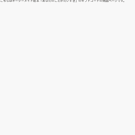
こちらはオーダーメイド絵本「あなたのことがだいすき」のギフトコードの商品ページです。