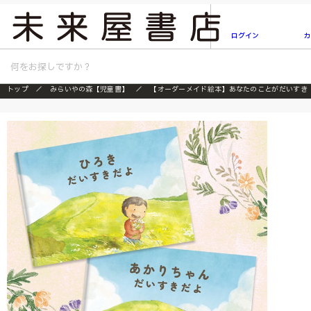
2026/7/23
『ONE PIECE magazine 021 ONE PIECEカード
ログイン
カ
トップ
みらいやの森【児童書】
【オーダーメイド絵本】あなたのことがだいすき