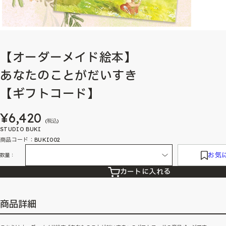
【オーダーメイド絵本】
あなたのことがだいすき
【ギフトコード】
¥6,420
(税込)
STUDIO BUKI
商品コード：BUKI002
お気
数量：
カートに入れる
商品詳細