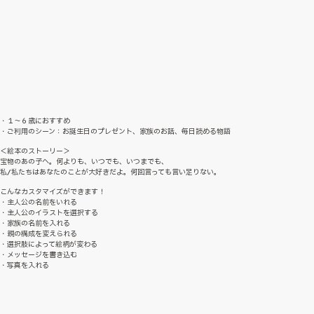
・１〜６歳におすすめ
・ご利用のシーン：お誕生日のプレゼント、家族のお話、毎日読める物語
＜絵本のストーリー＞
宝物のあの子へ。何よりも、いつでも、いつまでも、
私/私たちはあなたのことが大好きだよ。何回言っても言い足りない。
こんなカスタマイズができます！
・主人公の名前をいれる
・主人公のイラストを選択する
・家族の名前を入れる
・親の構成を変えられる
・選択肢によって絵柄が変わる
・メッセージを書き込む
・写真を入れる