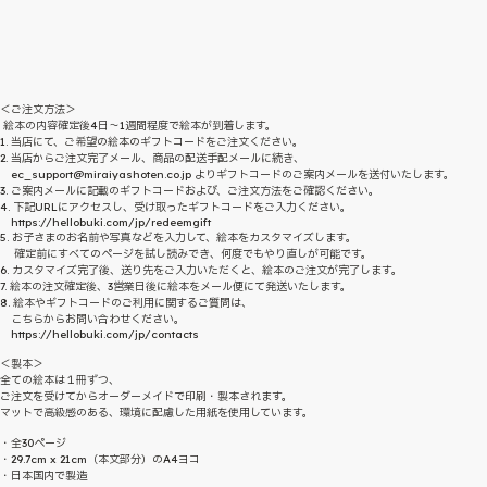
＜ご注文方法＞
絵本の内容確定後4日～1週間程度で絵本が到着します。
1. 当店にて、ご希望の絵本のギフトコードをご注文ください。
2. 当店からご注文完了メール、商品の配送手配メールに続き、
ec_support@miraiyashoten.co.jp よりギフトコードのご案内メールを送付いたします。
3. ご案内メールに記載のギフトコードおよび、ご注文方法をご確認ください。
4. 下記URLにアクセスし、受け取ったギフトコードをご入力ください。
https://hellobuki.com/jp/redeemgift
5. お子さまのお名前や写真などを入力して、絵本をカスタマイズします。
確定前にすべてのページを試し読みでき、何度でもやり直しが可能です。
6. カスタマイズ完了後、送り先をご入力いただくと、絵本のご注文が完了します。
7. 絵本の注文確定後、3営業日後に絵本をメール便にて発送いたします。
8. 絵本やギフトコードのご利用に関するご質問は、
こちらからお問い合わせください。
https://hellobuki.com/jp/contacts
＜製本＞
全ての絵本は１冊ずつ、
ご注文を受けてからオーダーメイドで印刷・製本されます。
マットで高級感のある、環境に配慮した用紙を使用しています。
・全30ページ
・29.7cm x 21cm（本文部分）のA4ヨコ
・日本国内で製造