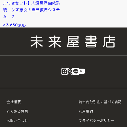
ル付きセット】人渣反派自救系
統 クズ悪役の自己救済システ
ム ２
3,630
¥
(税込)
instagram
X
LINE
YouTube
会社概要
特定商取引法に基づく表記
よくある質問
利用規約
お問い合わせ
プライバシーポリシー