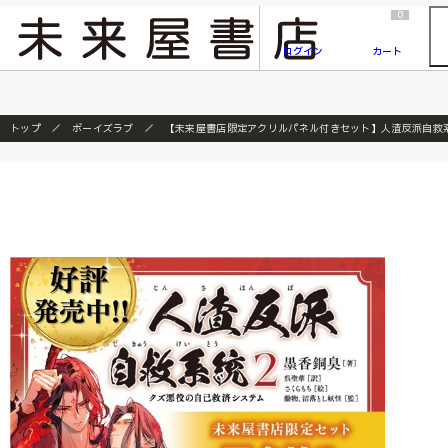
2026/7/23
『ONE PIECE magazine 021 ONE PIECEカード付き同梱版』発売延期のご案内
0
ログイン
カート
トップ
ボーイズラブ
【未来屋書店限定アクリルパネル付きセット】人渣反派自救