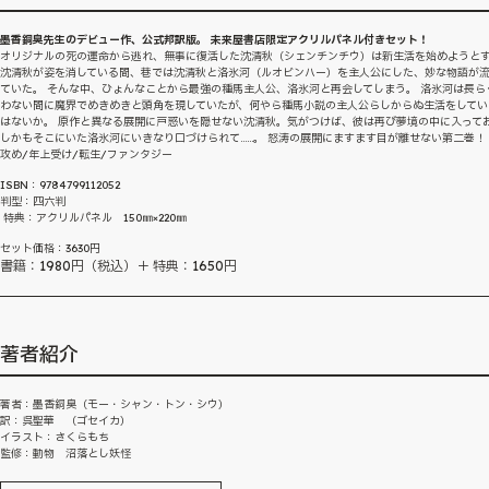
墨香銅臭先生のデビュー作、公式邦訳版。 未来屋書店限定アクリルパネル付きセット！
オリジナルの死の運命から逃れ、無事に復活した沈清秋（シェンチンチウ）は新生活を始めようと
沈清秋が姿を消している間、巷では沈清秋と洛氷河（ルオビンハー）を主人公にした、妙な物語が
ていた。 そんな中、ひょんなことから最強の種馬主人公、洛氷河と再会してしまう。 洛氷河は長ら
わない間に魔界でめきめきと頭角を現していたが、何やら種馬小説の主人公らしからぬ生活をしてい
はないか。 原作と異なる展開に戸惑いを隠せない沈清秋。気がつけば、彼は再び夢境の中に入って
しかもそこにいた洛氷河にいきなり口づけられて……。 怒涛の展開にますます目が離せない第二巻！
攻め/年上受け/転生/ファンタジー
ISBN：9784799112052
判型：四六判
特典：アクリルパネル 150㎜×220㎜
セット価格：3630円
書籍：1980円（税込）＋ 特典：1650円
著者紹介
著者：墨香銅臭（モー・シャン・トン・シウ）
訳：呉聖華 （ゴセイカ）
イラスト：さくらもち
監修：動物 沼落とし妖怪