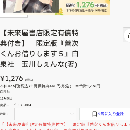
【未来屋書店限定有償特
典付き】 限定版『善次
くんお借りします５』白
泉社 玉川しぇんな(著)
¥1,276
(税込)
本体836円(税込)＋有償特典440円(税込) ＝合計1,276円
白泉社
11月5日
商品コード：BL-004
お気に入り登録
数量：
「【未来屋書店限定有償特典付き】 限定版『善次くんお借りしま