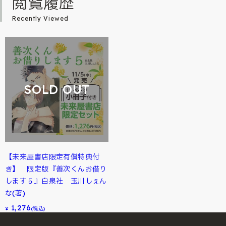
閲覧履歴
Recently Viewed
SOLD OUT
【未来屋書店限定有償特典付
き】 限定版『善次くんお借り
します５』白泉社 玉川しぇん
な(著)
1,276
¥
(税込)