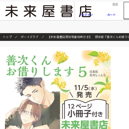
2026/7/23
『ONE PIECE magazine 021 ONE PIECEカード付き同梱版』発売延期のご案内
0
ログイン
カート
トップ
ボーイズラブ
【未来屋書店限定有償特典付き】 限定版『善次くんお借りし