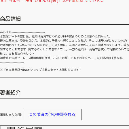
５』白泉社 玉川しぇんな(著)」の在庫がありません。
商品詳細
あらすじ-----------------------------
水族館デートの数日後、花岡は台湾で行われるU18の試合のために東京へと向かった。
善次は善次で、受験をひかえ、本格的に予備校へ通うことになるが、そこには思いがけない人物が! 
れば関わりたくないと思っていたのに、その人物に、花岡との関係を人前で指摘されてしまう。善
定することもできず、慌てることしかできなくて……。一方の花岡は、合宿で善次との将来について
馳せ、とある決心をして!?
溺愛系野球部ヒーロー×繊細眼鏡の優等生。高３の夏、それぞれ未来へ、一歩を踏み出す第５巻。
---------------------
※「未来屋書店Yahoo!ショップ掲載のセットと同じものです」
著者紹介
この著者の他の書籍を見る
玉川しぇんな(著)