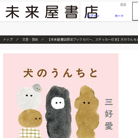
2026/7/23
『ONE PIECE magazine 021 ONE PIECEカード付き同梱版』発売延期のご案内
0
ログイン
カート
トップ
文芸・芸術
【未来屋書店限定ブックカバー、ステッカー付き】犬のうんち