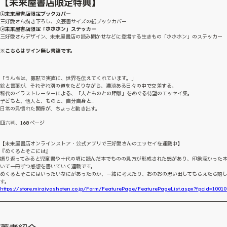
【未来屋書店限定特典】
①未来屋書店限定ブックカバー
三好愛さん描き下ろし、文芸書サイズの紙ブックカバー
②未来屋書店限定「ホホホン」ステッカー
三好愛さんデザイン、未来屋書店の読み聞かせなどに登場する生きもの「ホホホン」のステッカー
※こちらはサイン無し書籍です。
「うんちは、寡黙で実直に、世界を伝えてくれています。」
絵と言葉が、それぞれ別の道をたどりながら、濃淡ある日々の中で交差する。
稀代のイラストレーターによる、「人とものとの距離」をめぐる待望のエッセイ集。
子どもと、他人と、ものと、自分自身と…
日常の見慣れた関係が、ちょっと動き出す。
四六判、168ページ
【未来屋書店オンラインストア・公式アプリで三好愛さんのエッセイを連載中】
『めくるとそこには』
振り返ってみると児童書や十代の頃に読んだ本でものの見方が形成された感があり、印象深かった
いて一冊ずつ感想を書いていく連載です。
めくるとそこにはいったいなにがあったのか、一緒に考えたり、おのおの思い出してもらえたら嬉
す。
https://store.miraiyashoten.co.jp/Form/FeaturePage/FeaturePageList.aspx?fpcid=10010