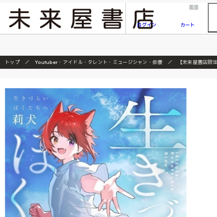
2026/7/23
『ONE PIECE magazine 021 ONE PIECEカード付き同梱版』発売延期のご案内
0
ログイン
カート
トップ
Youtuber・アイドル・タレント・ミュージシャン・俳優
【未来屋書店限