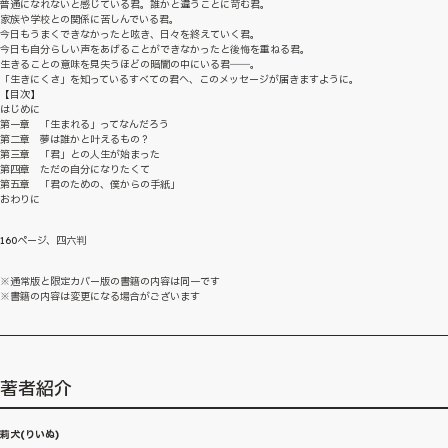
普通になれないと感じている君。誰かと違うことに苛む君。
家族や学校との関係に苦しんでいる君。
今日もうまくできなかったと呟き、日々を終えていく君。
今日も自分らしい声をあげることができなかったと後悔を重ねる君。
生きることの意味を見失うほどの暗闇の中にいる君――。
「生きにくさ」を知っているすべての君へ、このメッセージが届きますように。
【目次】
はじめに
第一章 「生まれる」ってなんだろう
第二章 夢は誰かと叶えるもの？
第三章 「君」との人生が始まった
第四章 ただの自分になりたくて
第五章 「君のための、僕からの手紙」
おわりに
160ページ、四六判
※通常版と限定カバー版の書籍の内容は同一です
※書籍の内容は変更になる場合がございます
著者紹介
莉犬(りいぬ)