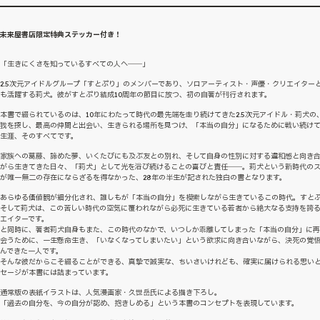
未来屋書店限定特典ステッカー付き！
「生きにくさを知っているすべての人へ――」
2.5次元アイドルグループ「すとぷり」のメンバーであり、ソロアーティスト・声優・クリエイター
も活躍する莉犬。彼がすとぷり結成10周年の節目に放つ、初の自著が刊行されます。
本書で綴られているのは、10年にわたって時代の最先端を走り続けてきた2.5次元アイドル・莉犬の
我を探し、最高の仲間と出会い、生きられる場所を見つけ、「本当の自分」になるために戦い続け
生涯、そのすべてです。
家族への葛藤、諦めた夢、いくたびにも及ぶ友との別れ、そして自身の性別に対する違和感と向き
がら生きてきた日々、「莉犬」として光を浴び続けることの喜びと責任――。莉犬という新時代の
が唯一無二の存在にならざるを得なかった、28年の半生が記された独白の書となります。
あらゆる価値観が細分化され、誰しもが「本当の自分」を模索しながら生きているこの時代。すと
そして莉犬は、この苦しい時代の空気に覆われながら必死に生きている若者から絶大なる支持を誇
エイターです。
と同時に、著者莉犬自身もまた、この時代のなかで、いつしか乖離してしまった「本当の自分」に
会うために、一生懸命生き、「いなくなってしまいたい」という欲求に向き合いながら、決死の覚
んできた一人です。
そんな彼だからこそ綴ることができる、真摯で誠実な、ちいさいけれども、確実に届けられる思い
セージが本書には詰まっています。
通常版の表紙イラストは、人気漫画家・久世岳氏による描き下ろし。
「過去の自分を、今の自分が認め、抱きしめる」という本書のコンセプトを表現しています。