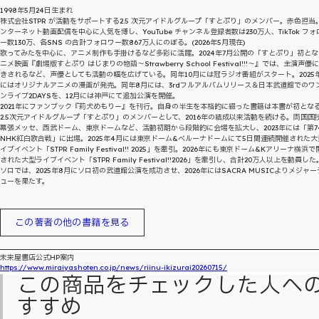
1998年5月24日生まれ
株式会社STPR が活動をサポートする2.5 次元アイドルグループ「すとぷり」のメンバー。赤色担当
ンターネット動画配信を中心に人気を博し、YouTube チャンネル登録者数は230万人、TikTok フォ
ー数130万、各SNS の合計フォロワー数867万人にのぼる。(2026年5月現在)
歌ってみたを中心に、アニメ制作も手掛けるなど多彩に活躍。2024年7月公開の「すとぷり」初とな
ニメ映画『劇場版すとぷり はじまりの物語～Strawberry School Festival!!!～』では、主演声優
きされるなど、声優としても活動の幅を広げている。同年10月には冠ラジオ番組がスタート。2025
にはオリジナルアニメの漫画が発売。同年8月には、3rdフルアルバムリリース＆日本武道館でのワ
ンライブ2DAYSを、12月には神戸にて追加公演を開催。
2021年にファンブック『莉犬めもりー』を刊行。自身の半生を本格的に綴った書籍は本書が初とな
2.5次元アイドルグループ「すとぷり」のメンバーとして、2016年の結成以来活動を続ける。両国国
幕張メッセ、西武ドーム、東京ドームなど、活動初期から段階的に会場を拡大し、2023年には「第7
NHK紅白歌合戦」に出場。2025年4月には東京ドーム&ベルーナドームにて5日間連続開催された大
イブイベント「STPR Family Festival!! 2025」を牽引。2026年にも東京ドーム&Kアリーナ横浜
された大型ライブイベント「STPR Family Festival!!2026」を牽引し、合計20万人以上を動員した
ソロでは、2025年8月にソロ初の武道館公演を成功させ、2026年にはSACRA MUSICよりメジャー
ューを果たす。
この著者の他の書籍を見る
未来屋書店公式HP案内
https://www.miraiyashoten.co.jp/news/riinu-ikizurai20260715/
この商品をチェックした人へ
すすめ