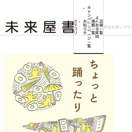
キ
ャ
ン
よ
ペ
カ
お
連
く
店
ー
テ
知
載
あ
舗
ン
ゴ
ら
一
る
一
ペ
リ
せ
覧
質
覧
ー
問
ジ
トップ
文芸・芸術
【サイン本】ちょっと踊ったりすぐにかけだす
一
覧