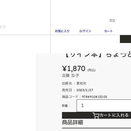
0
お気に入り
ログイン
カート
【サイン本】ちょっ
2
¥1,870
(税込)
古賀 及子
出版社 ‏ : ‎ 素粒社
発売日 ‏ : ‎ 2023/2/27
商品コード：9784910413105
数量：
カートに入れる
商品詳細