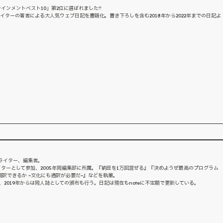
インメントベスト10」第2位に選ばれました!!
イターの著者による大人気ウェブ日記を書籍化。書き下ろしを含む2018年から2022年までの日記よ
。ライター、編集者。
イターとして参加、2005年同編集部に所属。『納豆を1万回混ぜる』『決めようぜ最高のプログラム
訳できるか ~文化にも通訳が必要だ~』などを執筆。
し、2019年からは同人誌としての頒布も行う。日記は現在もnoteに不定期で更新している。