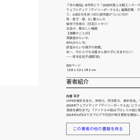
『本の雑誌』8月号にて「2023年度上半期エンターテ
ウェブメディア「デイリーポータルZ」編集部員・ラ
り、103日分をあつめた傑作選がついに刊行!
母・息子・娘、3人暮らしの
愉快で多感な〈日記エッセイ〉
生活の、愛おしい機微
【推薦のことば】
実験室みたいな、
RPGみたいな、
部室みたいな親子の時間。
あー、今からでも古賀さん家の子に生まれたい!
――岸本佐知子(翻訳家)
320ページ
12.8 x 2.2 x 18.2 cm
著者紹介
古賀 及子
1979年東京生まれ、神奈川、埼玉育ち、東京在住
2003年ウェブメディア『デイリーポータルZ』にラ
言語を綱引きで』『アイドルの話はプロレスの話に翻
2018年10月はてなブログで日記の毎日更新を開始
この著者の他の書籍を見る