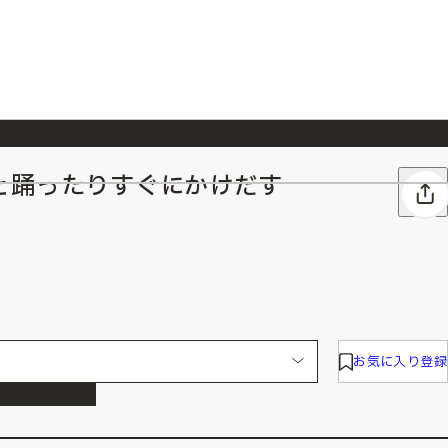
と踊ったりすぐにかけだす
026/7/23
『ONE PIECE magazine 021 ONE PIECEカード付き同梱版』発売延期のご案内
お気に入り登録