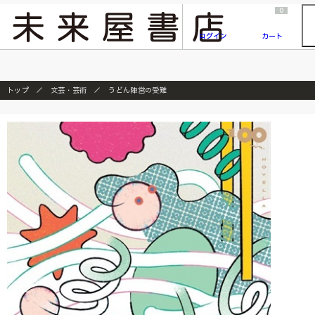
2026/7/23
『ONE PIECE magazine 021 ONE PIECEカード付き同梱版』発売延期のご案内
0
ログイン
カート
トップ
文芸・芸術
うどん陣営の受難