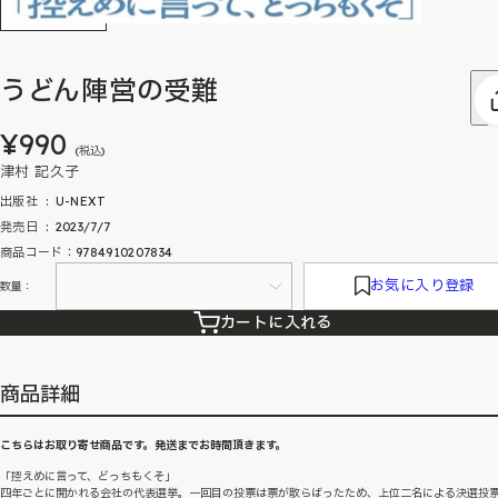
うどん陣営の受難
¥990
(税込)
津村 記久子
出版社 ‏ : ‎ U-NEXT
発売日 ‏ : ‎ 2023/7/7
商品コード：9784910207834
お気に入り登録
数量：
カートに入れる
商品詳細
こちらはお取り寄せ商品です。発送までお時間頂きます。
「控えめに言って、どっちもくそ」
四年ごとに開かれる会社の代表選挙。一回目の投票は票が散らばったため、上位二名による決選投