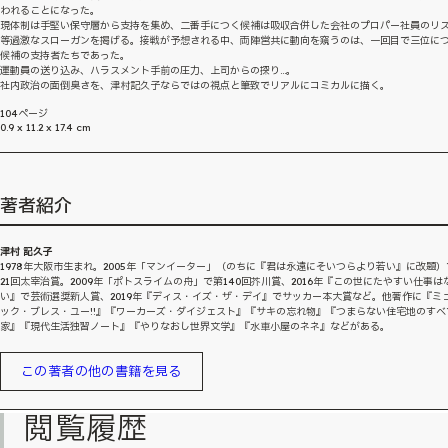
われることになった。
現体制は手堅い保守層から支持を集め、二番手につく候補は吸収合併した会社のプロパー社員のリ
等過激なスローガンを掲げる。接戦が予想される中、両陣営共に動向を窺うのは、一回目で三位に
候補の支持者たちであった。
運動員の送り込み、ハラスメント手前の圧力、上司からの探り…。
社内政治の面倒臭さを、津村記久子ならではの視点と筆致でリアルにコミカルに描く。
104ページ
0.9 x 11.2 x 17.4 cm
著者紹介
津村 記久子
1978年大阪市生まれ。2005年「マンイーター」（のちに『君は永遠にそいつらより若い』に改題）
21回太宰治賞。2009年「ポトスライムの舟」で第140回芥川賞、2016年『この世にたやすい仕事は
い』で芸術選奨新人賞、2019年『ディス・イズ・ザ・デイ』でサッカー本大賞など。他著作に『ミ
ック・ブレス・ユー!!』『ワーカーズ・ダイジェスト』『サキの忘れ物』『つまらない住宅地のすべ
家』『現代生活独習ノート』『やりなおし世界文学』『水車小屋のネネ』などがある。
この著者の他の書籍を見る
閲覧履歴