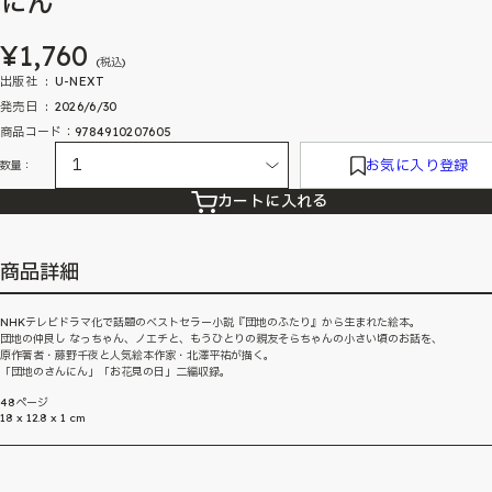
にん
¥1,760
(税込)
出版社 ‏ : ‎ U-NEXT
発売日 ‏ : ‎ 2026/6/30
商品コード：9784910207605
お気に入り登録
数量：
カートに入れる
商品詳細
NHKテレビドラマ化で話題のベストセラー小説『団地のふたり』から生まれた絵本。
団地の仲良し なっちゃん、ノエチと、もうひとりの親友そらちゃんの小さい頃のお話を、
原作著者・藤野千夜と人気絵本作家・北澤平祐が描く。
「団地のさんにん」「お花見の日」二編収録。
48ページ
18 x 12.8 x 1 cm