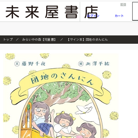
2026/7/23
『ONE PIECE magazine 021 ONE PIECEカード付き同梱版』発売延期のご案内
0
ログイン
カート
トップ
みらいやの森【児童書】
【サイン本】団地のさんにん