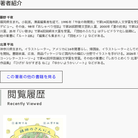
著者紹介
藤野 千夜
福岡県生まれ。小説家。漫画編集者を経て、1995年「午後の時間割」で第14回海燕新人文学賞を受
デビュー。その後、98年『おしゃべり怪談』で第20回野間文芸新人賞、2000年『夏の約束』で第12
川賞、25年『じい散歩』で第6回宮崎本大賞を受賞。『団地のふたり』はテレビドラマ化し話題に。
他の著書に『ルート225』『編集ども集まれ！』『団地メシ！』などがある。
北澤 平祐
神奈川県生まれ。イラストレーター。アメリカに16年間暮らし、帰国後、イラストレーターとして
を開始。書籍装画、広告、商品パッケージなど国内外の幅広い分野でイラストを手がける。2026年
コーンレターストーリー』で第41回坪田譲治文学賞を受賞。その他の著書に『しおりとめくり 北澤
作品集』『ひげが ながすぎる ねこ』『ゆかいようかいノート』などがある。
この著者の他の書籍を見る
閲覧履歴
Recently Viewed