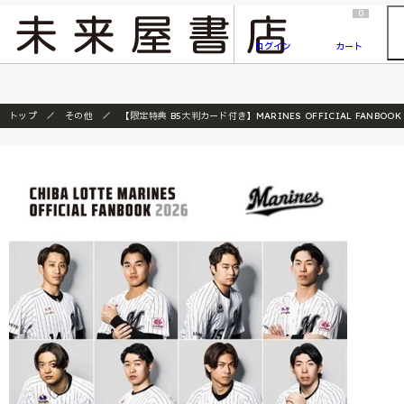
2026/7/23
『ONE PIECE magazine 021 ONE PIECEカード付き同梱版』発売延期のご案内
0
ログイン
カート
トップ
その他
【限定特典 B5大判カード付き】MARINES OFFICIAL FANB