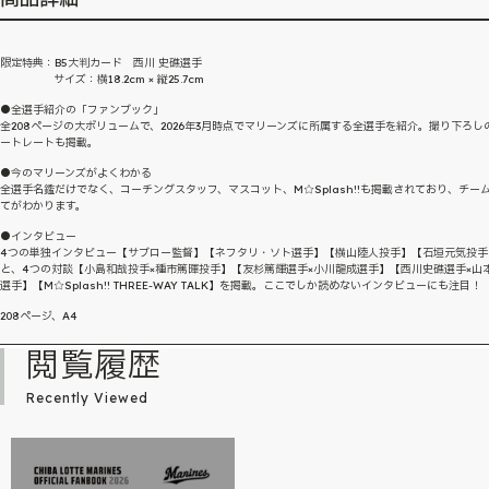
限定特典：B5大判カード 西川 史礁選手
サイズ：横18.2cm × 縦25.7cm
●全選手紹介の「ファンブック」
全208ページの大ボリュームで、2026年3月時点でマリーンズに所属する全選手を紹介。撮り下ろし
ートレートも掲載。
●今のマリーンズがよくわかる
全選手名鑑だけでなく、コーチングスタッフ、マスコット、M☆Splash!!も掲載されており、チー
てがわかります。
●インタビュー
4つの単独インタビュー【サブロー監督】【ネフタリ・ソト選手】【横山陸人投手】【石垣元気投手
と、4つの対談【小島和哉投手×種市篤暉投手】【友杉篤輝選手×小川龍成選手】【西川史礁選手×山
選手】【M☆Splash!! THREE-WAY TALK】を掲載。ここでしか読めないインタビューにも注目！
208ページ、A4
閲覧履歴
Recently Viewed