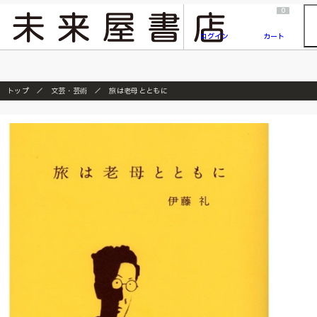
2026/7/23
『ONE PIECE magazine 021 ONE PIECEカード付き同梱版』発売延期のご案内
0
ログイン
カート
トップ
文芸・芸術
旅は老母とともに