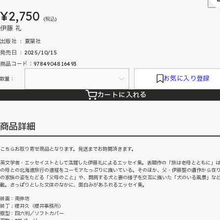
¥2,750
(税込)
伊藤 礼
出版社 ‏ : ‎ 夏葉社
発売日 ‏ : ‎ 2025/10/15
商品コード：9784904816493
お気に入り登録
数量：
カートに入れる
商品詳細
こちらお取り寄せ商品となります。発送までお時間頂きます。
英文学者・エッセイストとして活躍した伊藤礼によるエッセイ集。表題作の「旅は老母とともに」
の母との北海道旅行の道程をユーモアたっぷりに描いている。そのほか、父・伊藤整の遺作から在
の家族の姿をたどる「父母のこと」や、闘病する犬と妻の様子を交互に描いた「犬のいる風景」な
載。さっぱりとした文体のなかに、面白みがあふれるエッセイ集。
装画：南伸坊
装丁；櫻井久（櫻井事務所）
版型：四六判／ソフトカバー