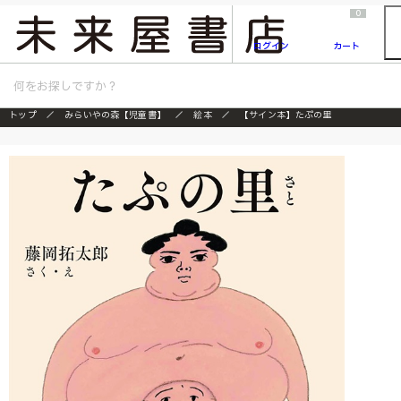
2026/7/23
『ONE PIECE magazine 021 ONE PIECEカード付き同梱版』発売延期のご案内
0
ログイン
カート
トップ
みらいやの森【児童書】
絵本
【サイン本】たぷの里