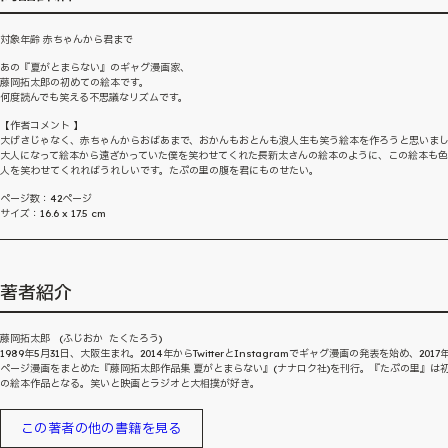
対象年齢 赤ちゃんから君まで
あの『夏がとまらない』のギャグ漫画家、
藤岡拓太郎の初めての絵本です。
何度読んでも笑える不思議なリズムです。
【作者コメント 】
大げさじゃなく、赤ちゃんからおばあまで、おかんもおとんも浪人生も笑う絵本を作ろうと思いま
大人になって絵本から遠ざかっていた僕を笑わせてくれた長新太さんの絵本のように、この絵本も
人を笑わせてくれればうれしいです。たぷの里の腹を君にものせたい。
ページ数：42ページ
サイズ：16.6 x 17.5 cm
著者紹介
藤岡拓太郎 (ふじおか たくたろう)
1989年5月31日、大阪生まれ。2014年からTwitterとInstagramでギャグ漫画の発表を始め、2017
ページ漫画をまとめた『藤岡拓太郎作品集 夏がとまらない』(ナナロク社)を刊行。『たぷの里』は
の絵本作品となる。笑いと映画とラジオと大相撲が好き。
この著者の他の書籍を見る