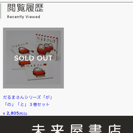
閲覧履歴
Recently Viewed
SOLD OUT
だるまさんシリーズ「が」
「の」「と」３巻セット
2,805
¥
(税込)