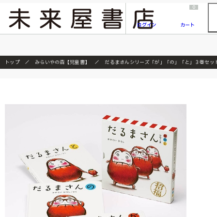
2026/7/23
『ONE PIECE magazine 021 ONE PIECEカード付き同梱版』発売延期のご案内
0
ログイン
カート
トップ
みらいやの森【児童書】
だるまさんシリーズ「が」「の」「と」３巻セッ