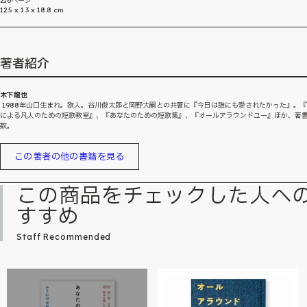
216ページ
12.5 x 1.3 x 18.8 cm
著者紹介
木下龍也
1988年山口生まれ。歌人。谷川俊太郎と岡野大嗣との共著に『今日は誰にも愛されたかった』。
による凡人のための短歌教室』、『あなたのための短歌集』、『オールアラウンドユー』ほか、著
数。
この著者の他の書籍を見る
この商品をチェックした人へ
すすめ
Staff Recommended