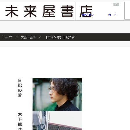
2026/7/23
『ONE PIECE magazine 021 ONE PIECEカード付き同梱版』発売延期のご案内
0
ログイン
カート
トップ
文芸・芸術
【サイン本】日記の舌