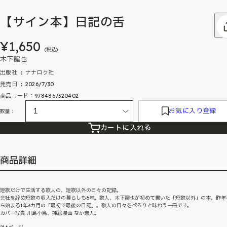
【サイン本】日記の舌
¥1,650
(税込)
木下龍也
出版社 ‏ : ‎ ナナロク社
発売日 ‏ : ‎ 2026/7/30
商品コード：9784867320402
お気に入り登録
数量：
カートに入れる
商品詳細
短歌だけで生活する歌人の、短歌以外の日々の記録。
会社を辞め短歌の収入だけの暮らしも6年。歌人、木下龍也が初めて書いた「短歌以外」の本。昨年
ら始まる1年3カ月の「最初で最後の日記」。歌人の日々をぺろりと味わう一冊です。
カバー写真 川島小鳥、挿絵漫画 なか憲人。