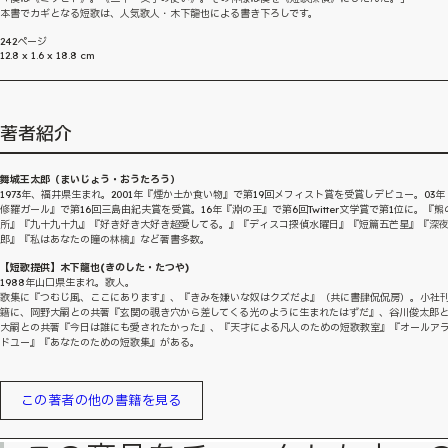
本書でカギとなる短歌は、人気歌人・木下龍也による書き下ろしです。
242ページ
12.8 x 1.6 x 18.8 cm
著者紹介
舞城王太郎（まいじょう・おうたろう）
1973年、福井県生まれ。2001年『煙か土か食い物』で第19回メフィスト賞を受賞しデビュー。03年
修羅ガール』で第16回三島由紀夫賞を受賞。16年『淵の王』で第6回Twitter文学賞で第1位に。『熊
所』『九十九十九』『好き好き大好き超愛してる。』『ディスコ探偵水曜日』『短篇五芒星』『深
郎』『私はあなたの瞳の林檎』など著書多数。
【短歌提供】木下龍也(きのした・たつや)
1988年山口県生まれ。歌人。
歌集に『つむじ風、ここにあります』、『きみを嫌いな奴はクズだよ』（共に書肆侃侃房）。小社
籍に、岡野大嗣との共著『玄関の覗き穴から差してくる光のように生まれたはずだ』、谷川俊太郎
大嗣との共著『今日は誰にも愛されたかった』、『天才による凡人のための短歌教室』『オールア
ドユー』『あなたのための短歌集』がある。
この著者の他の書籍を見る