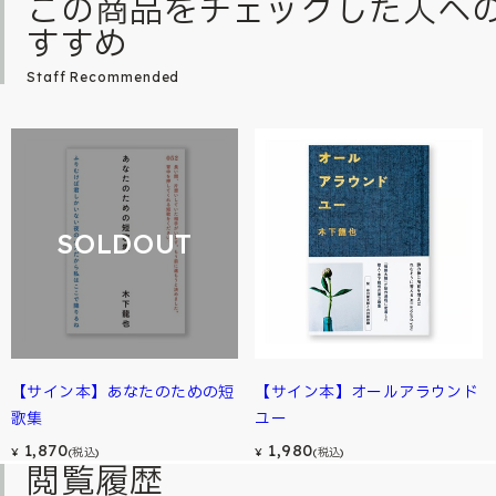
この商品をチェックした人へ
すすめ
Staff Recommended
SOLDOUT
【サイン本】あなたのための短
【サイン本】オールアラウンド
歌集
ユー
1,870
1,980
¥
(税込)
¥
(税込)
閲覧履歴