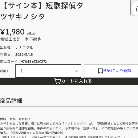
【サイン本】短歌探偵タ
ツヤキノシタ
¥1,980
(税込)
舞城王太郎 木下龍也
出版社 ‏ : ‎ ナナロク社
発売日 ‏ : ‎ 2026/3/18
商品コード：9784867320372
お気に入り登録
数量：
カートに入れる
商品詳細
舞城王太郎、最新刊！
小学３年生になる春、福井に引っ越してきた「キノシタタツヤ」が、「短歌探偵」として事件を解決
全５話収録の連作短編集。事件のあるところ、必ず現れる「短歌一首」。この歌を読み解くことで
迫る、「短歌×謎解き」の前代未聞の探偵小説！！
「僕は《ミソヒト》。《三十一文字の使い》。その神様は僕を《短歌探偵》にしたんだ。」