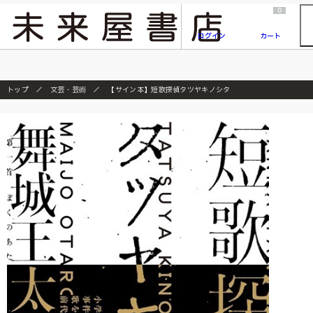
2026/7/23
『ONE PIECE magazine 021 ONE PIECEカード付き同梱版』発売延期のご案内
0
ログイン
カート
トップ
文芸・芸術
【サイン本】短歌探偵タツヤキノシタ