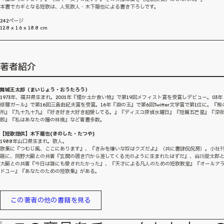
本書でカギとなる短歌は、人気歌人・木下龍也による書き下ろしです。
242ページ
12.8 x 1.6 x 18.8 cm
著者紹介
舞城王太郎（まいじょう・おうたろう）
1973年、福井県生まれ。2001年『煙か土か食い物』で第19回メフィスト賞を受賞しデビュー。03年
修羅ガール』で第16回三島由紀夫賞を受賞。16年『淵の王』で第6回Twitter文学賞で第1位に。『熊
所』『九十九十九』『好き好き大好き超愛してる。』『ディスコ探偵水曜日』『短篇五芒星』『深
郎』『私はあなたの瞳の林檎』など著書多数。
【短歌提供】木下龍也(きのした・たつや)
1988年山口県生まれ。歌人。
歌集に『つむじ風、ここにあります』、『きみを嫌いな奴はクズだよ』（共に書肆侃侃房）。小社
籍に、岡野大嗣との共著『玄関の覗き穴から差してくる光のように生まれたはずだ』、谷川俊太郎
大嗣との共著『今日は誰にも愛されたかった』、『天才による凡人のための短歌教室』『オールア
ドユー』『あなたのための短歌集』がある。
この著者の他の書籍を見る