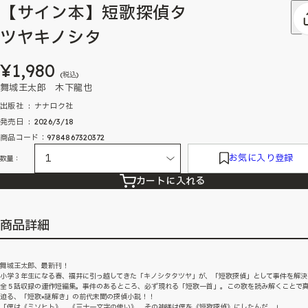
【サイン本】短歌探偵タ
ツヤキノシタ
¥1,980
(税込)
舞城王太郎 木下龍也
出版社 ‏ : ‎ ナナロク社
発売日 ‏ : ‎ 2026/3/18
商品コード：9784867320372
お気に入り登録
数量：
カートに入れる
商品詳細
舞城王太郎、最新刊！
小学３年生になる春、福井に引っ越してきた「キノシタタツヤ」が、「短歌探偵」として事件を解決
全５話収録の連作短編集。事件のあるところ、必ず現れる「短歌一首」。この歌を読み解くことで
迫る、「短歌×謎解き」の前代未聞の探偵小説！！
「僕は《ミソヒト》。《三十一文字の使い》。その神様は僕を《短歌探偵》にしたんだ。」