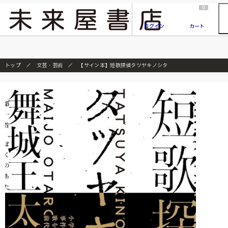
2026/7/23
『ONE PIECE magazine 021 ONE PIECEカード付き同梱版』発売延期のご案内
0
ログイン
カート
トップ
文芸・芸術
【サイン本】短歌探偵タツヤキノシタ