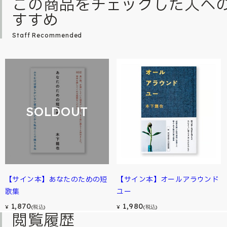
この商品をチェックした人へ
すすめ
Staff Recommended
SOLDOUT
【サイン本】あなたのための短
【サイン本】オールアラウンド
歌集
ユー
1,870
1,980
¥
(税込)
¥
(税込)
閲覧履歴