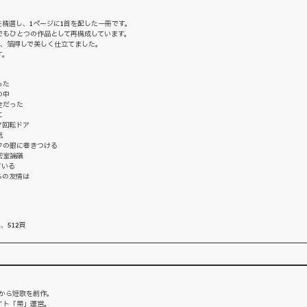
首を精選し、1ページに1首を配した一冊です。
でもひとつの作品として再構成しています。
じ、箔押しで美しく仕立てました。
す。
った
の中
全だった
に
ア回転ドア
紙
クの銀に巻きつける
密室論議
ている
らの友情は
、512頁
学から短歌を創作。
イト「帚」運営。