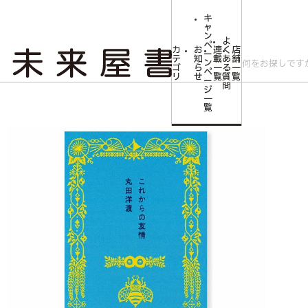
キ
ャ
ン
よ
ペ
カ
お
連
く
店
ー
テ
知
載
あ
舗
ン
ゴ
ら
一
る
一
ペ
リ
せ
覧
質
覧
ー
問
ジ
トップ
文芸・芸術
【サイン本】これからの友情
一
覧