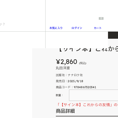
0
お気に入り
ログイン
カート
【サイン本】これか
2
¥2,860
(税込)
丸田洋渡
出版社：ナナロク社
発売日：2025/9/18
商品コード：9784867320341
数量：
「【サイン本】これからの友情」の
商品詳細