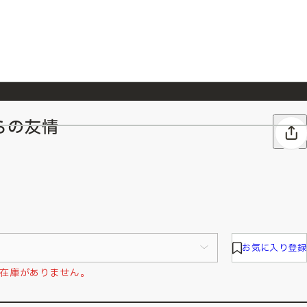
らの友情
026/7/23
『ONE PIECE magazine 021 ONE PIECEカード付き同梱版』発売延期のご案内
お気に入り登録
在庫がありません。