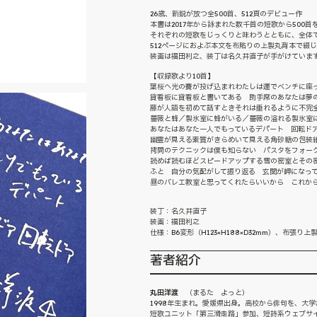
26歳、新鋭が放つ全500首、512頁のデビュー作
本書は2017年から詠まれた数千首の短歌から500
それぞれの短歌をじっくりと味わうとともに、全体
512ページにおよぶ本文を布貼りの上製丸背本で綴
装画は福田利之、装丁は名久井直子が手がけていま
【収録歌より10首】
葉桜へ光の賽が投げ込まれわたしは運でベンチに座
貸看板に貸看板と書いてある 助手席のあなたは夢
藤が人語を初めて話すときそれは垂れるように不完
薔薇と蜂／製氷室に蜂がいる／薔薇の溢れる製氷室
あなたはあなた一人でもっているデパート 回転ド
幽霊が見える素質がきらめいて見える角砂糖の包装
拷問のテクニックは僕も知らない パスタをフォー
読めば読むほどスピードアップする雪の密室とその
ふと 自分の気配がして振り返る 玄関が岬になっ
昼のバレエ教室と思ってくれたらいいから これか
装丁：名久井直子
装画：福田利之
仕様：B6変形（H123×H188×D32mm）、布張り上製
著者紹介
丸田洋渡
（まるた よっと）
1998年生まれ。愛媛県出身。高校から俳句を、大
短歌ユニット「第三滑走路」参加、短詩系ウェブサ