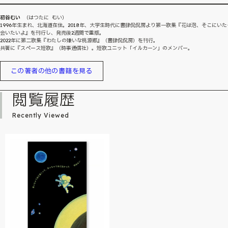
初谷むい
（はつたに むい）
1996年生まれ、北海道在住。2018年、大学生時代に書肆侃侃房より第一歌集『花は泡、そこにいた
会いたいよ』を刊行し、発売後2週間で重版。
2022年に第二歌集『わたしの嫌いな桃源郷』（書肆侃侃房）を刊行。
共著に『スペース短歌』（時事通信社）。短歌ユニット「イルカーン」のメンバー。
この著者の他の書籍を見る
閲覧履歴
Recently Viewed