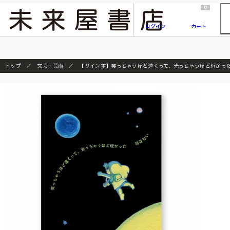
2026/7/23
『ONE PIECE magazine 021 ONE PIECEカード付き同梱版』発売延期のご案内
0
ログイン
カート
トップ
文芸・芸術
【サイン本】笑っちゃうほど遠くって、光っちゃうほど近かっ