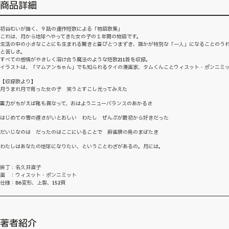
商品詳細
初谷むいが描く、９話の連作短歌による「物語歌集」
これは、月から地球へやってきた女の子の１年間の物語です。
生活の中の小さなことにも生まれる驚きと喜びとつまずき、誰かが特別な「一人」になることのう
と苦しさ。
すべての感情がやさしく溶け合う魔法のような短歌211首を収録。
イラストは、「マムアンちゃん」でも知られるタイの漫画家、タムくんことウィスット・ポンニミ
【収録歌より】
月うまれ月で育った女の子 笑うとすこし光ってみえた
重力がちがえば靴も異なって、おはようニューバランスのあかるさ
はじめての雪の遅さがいとおしい わたし ぜんぶが最初から好きだった
だいじなのは だったのはここにいることで 麻雀牌の鳥のまばたき
わたしはあなたの地球になりたい、ということわざがあるの。月には。
装丁：名久井直子
画 ：ウィスット・ポンニミット
仕様：B6変形、上製、152頁
著者紹介