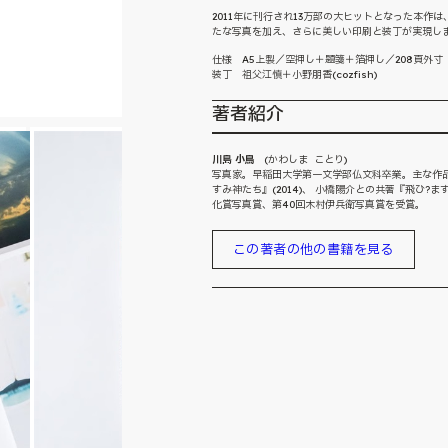
2011年に刊行され13万部の大ヒットとなった本
たな写真を加え、さらに美しい印刷と装丁が実現し
仕様 A5上製／空押し＋題箋＋箔押し／208頁外寸（縦
装丁 祖父江慎＋小野朋香(cozfish)
著者紹介
川島 小鳥
(かわしま ことり)
写真家。早稲田大学第一文学部仏文科卒業。主な作品集に『B
すみ神たち』(2014)、 小橋陽介との共著『飛ひ?ます
化賞写真賞、第40回木村伊兵衛写真賞を受賞。
この著者の他の書籍を見る