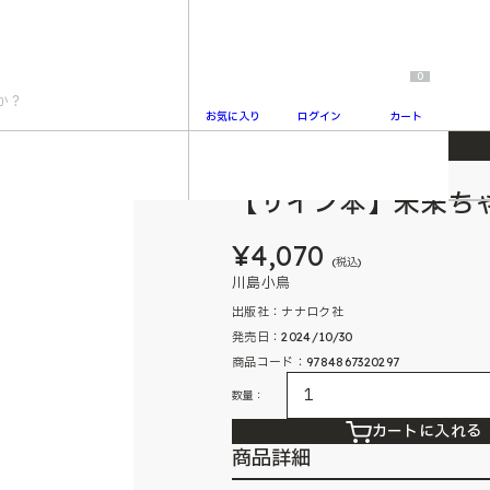
0
お気に入り
ログイン
カート
【サイン本】未来ち
2
¥4,070
(税込)
川島小鳥
出版社：ナナロク社
発売日：2024/10/30
商品コード：9784867320297
数量：
カートに入れる
商品詳細