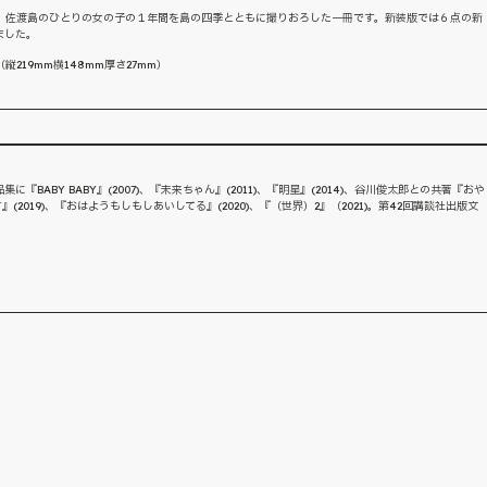
作は、佐渡島のひとりの女の子の１年間を島の四季とともに撮りおろした一冊です。新装版では６点の新
ました。
219mm横148mm厚さ27mm）
ABY BABY』(2007)、『未来ちゃん』(2011)、『明星』(2014)、谷川俊太郎との共著『おや
』(2019)、『おはようもしもしあいしてる』(2020)、『（世界）2』（2021)。第42回講談社出版文