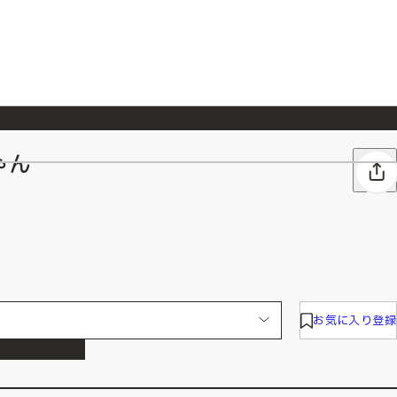
ゃん
026/7/23
『ONE PIECE magazine 021 ONE PIECEカード付き同梱版』発売延期のご案内
お気に入り登録