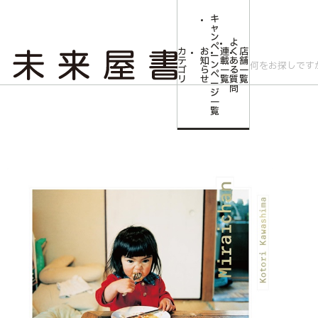
キ
ャ
ン
よ
ペ
カ
お
連
く
店
ー
テ
知
載
あ
舗
ン
ゴ
ら
一
る
一
ペ
リ
せ
覧
質
覧
ー
問
ジ
トップ
文芸・芸術
【サイン本】未来ちゃん
一
覧