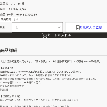
出版社：ナナロク社
発売日：2023/12/23
商品コード：9784867320259
販売期間：まで
お気に入り登録
数量：
カートに入れる
商品詳細
『肌に流れる透明な気持ち』、『満ちる腕』（ともに短歌研究社刊）の伊藤紺さんの第3歌集。
【著者より】
掲載歌は102首。その半分以上がまだどこにも出ていないあたらしい歌です。
2023年はわたしにとって、もっとも短歌と向き合う年になりました。
歌のひとつひとつに今までなかった発光を感じ、これが、自分の光なんだと気付きました。
この本を書けたこと、一生誇りに思う。
わたしの最高傑作です。
伊藤 紺
【収録歌より７首】
親しい会話がしたい 水のペットボトル持って 好かれてるに決まってて
駅まではいつもぴったり８分であなたに会わなくなってから２年