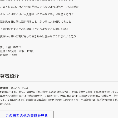
この人じゃないけどべつにどの人でもないような気がしている朝だ
さみしくはないけど一人暮らしのこんなにも小さな燃えるゴミ
海を見た日は胸に海が残ること ふつうに人を信じてること
その曲が始まるとみんな喜ぶというよりすこし美しくなる
僕らいっせいに喜び合って生きものは愚かなほうがきれいと思う
装丁：脇田あすか
仕様：B6変形 並製 122頁
収録歌：102首
著者紹介
伊藤紺
（いとう こん）
1993年生まれ。歌人。2019年『肌に流れる透明な気持ち』、20年『満ちる腕』を私家版で刊行する。
年両作を短歌研究社より商業出版として同時刊行。23年はNEWoMan新宿での特別コラボ展示「気
く」、24年1月は上白石萌歌の初写真展「かぜとわたしはうつろう」への短歌提供など活躍の場を広
けている。
この著者の他の書籍を見る