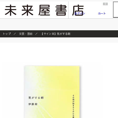
2026/7/23
『ONE PIECE magazine 021 ONE PIECEカード付き同梱版』発売延期のご案内
0
ログイン
カート
トップ
文芸・芸術
【サイン本】気がする朝