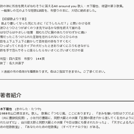
詩の神に所在を問えばねむそうに答えるAll around you 歌人・木下龍也、待望の第３歌集。
一輪挿しの花のような短歌123首を、布張りの本に、大切に納めました。
【収録歌より７首】
昔より優しくなった死にたさに「どうしたんだ？」と問いかける夜
波ひとつひとつがぼくのつま先ではるかな旅を終えて崩れる
はなびらはやさしい地雷 踏むたびに胸のあたりがわずかに痛い
雪だったころつけられた足跡を忘れられないひとひらの水
目を上下上下上下と動かして百年前の詩をうすくむく
ひっぱってくれるタイプの犬だったときおりぼくにふりむきながら
鈴を手で包んでそっと揺らしたらちいさくにぶいぼくだけの音
判型：四六変形 布張り 144頁
装丁：名久井直子
※表紙の布の色味が5種類あります。色はご指定できません。ご了承ください。
著者紹介
木下龍也
(きのした・たつや)
1988年山口県生まれ。歌人。 歌集に『つむじ風、ここにあります』、『きみを嫌いな奴はクズだ
（共に書肆侃侃房）。小社刊行書籍に、岡野大嗣との共著『玄関の覗き穴から差してくる光のよう
れたはずだ』、谷川俊太郎と岡野大嗣との共著『今日は誰にも愛されたかった』、『天才による凡
めの短歌教室』、『あなたのための短歌集』（すべてナナロク社）がある。