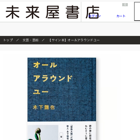
2026/7/23
『ONE PIECE magazine 021 ONE PIECEカード付き同梱版』発売延期のご案内
0
ログイン
カート
トップ
文芸・芸術
【サイン本】オールアラウンドユー