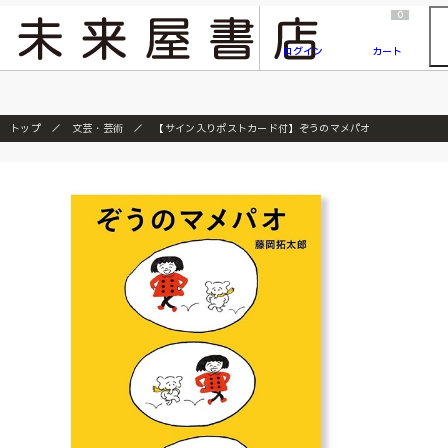
2026/7/23
『ONE PIECE magazine 021 ONE PIECEカード付き同梱版』発売延期のご案内
0
ログイン
カート
トップ
文芸・芸術
【サイン入りポストカード付】ぞうのマメパオ