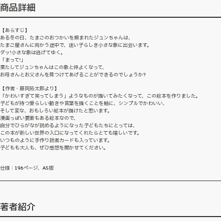
商品詳細
【あらすじ】
ある冬の日、たまごのおつかいを頼まれたジュンちゃんは、
たまご屋さんに向かう途中で、迷い子らしき小さな象に出会います。
ダッ!小さな象は逃げてゆく。
「まって!」
果たしてジュンちゃんはこの象と仲よくなって、
お母さんとお父さんを見つけてあげることができるのでしょうか?
【作者・藤岡拓太郎より】
「かわいすぎて笑ってしまう」ようなものが描いてみたくなって、この絵本を作りました。
子どもが持つ愛らしい動きや言葉を描くことを軸に、シンプルでかわいい、
そして変な、おもしろい絵本が描けたと思います。
漫画っぽい要素もある絵本なので、
自分でひらがなが読めるようになった子どもたちにとっては、
この本が新しい世界の入口になってくれたらとても嬉しいです。
いつものように手作り読者カードも入っています。
子どもも大人も、ぜひ感想を聞かせてください。
仕様：196ページ、A5版
著者紹介