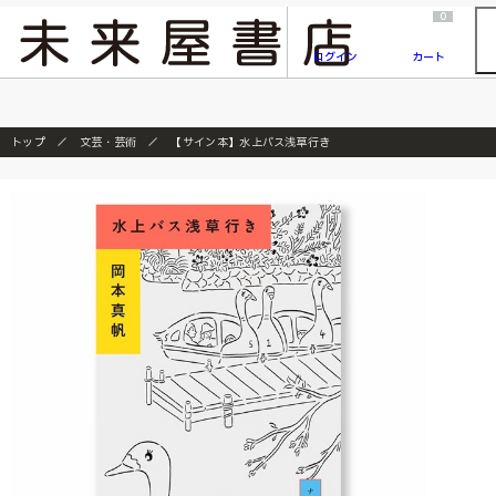
2026/7/23
『ONE PIECE magazine 021 ONE PIECEカード付き同梱版』発売延期のご案内
0
ログイン
カート
トップ
文芸・芸術
【サイン本】水上バス浅草行き