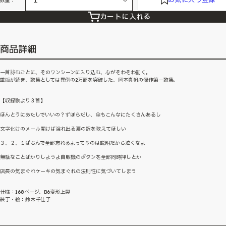
数量：
カートに入れる
商品詳細
一首詠むごとに、そのワンシーンに入り込む、心がそわそわ動く。
重版が続き、歌集としては異例の2万部を突破した、岡本真帆の傑作第一歌集。
【収録歌より３首】
ほんとうにあたしでいいの？ずぼらだし、傘もこんなにたくさんあるし
文字化けのメール開けば溢れ出る涙の訳を教えてほしい
３、２、１ぱちんで全部忘れるよって今のは説明だから泣くなよ
無駄なことばかりしようよ自販機のボタンを全部同時押しとか
店長の気まぐれケーキの気まぐれの法則性に気づいてしまう
仕様：168ページ、B6変形上製
装丁・絵：鈴木千佳子