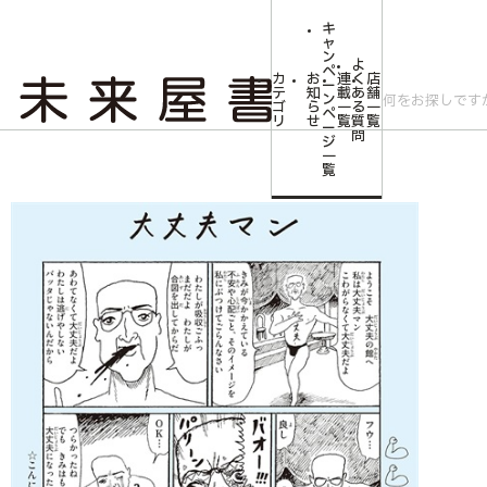
キ
ャ
ン
よ
ペ
カ
お
連
く
店
ー
テ
知
載
あ
舗
ン
ゴ
ら
一
る
一
ペ
リ
せ
覧
質
覧
ー
問
ジ
トップ
文芸・芸術
【サイン本】大丈夫マン 藤岡拓太郎作品集
一
覧