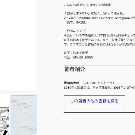
こんにちは 短くて ゆかいな漫画集
『夏がとまらない』に続く、2冊目の漫画集。
2017年から2020年にかけてTwitterやInst
「街で」も収録。
【作者コメント】
今回は「いつでも鞄に入れて持ち歩ける詩集のよう
装丁は鈴木千佳子さんです。また、前作『夏がとま
で、この本には全作品の台詞にルビ(ふりがな)を付
装丁：鈴木千佳子
判型：A5並製 100頁
著者紹介
藤岡拓太郎
（ふじおか たくたろう）
1989年大阪生まれ。ギャグ漫画家。2014年からTw
この著者の他の書籍を見る