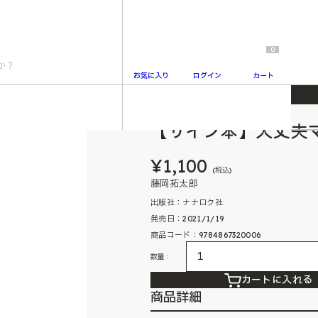
0
お気に入り
ログイン
カート
【サイン本】大丈夫
2
¥1,100
(税込)
藤岡拓太郎
出版社：ナナロク社
発売日：2021/1/19
商品コード：9784867320006
数量：
カートに入れる
商品詳細