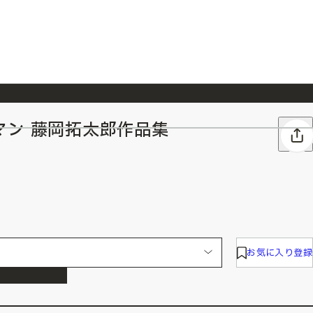
マン 藤岡拓太郎作品集
026/7/23
『ONE PIECE magazine 021 ONE PIECEカード付き同梱版』発売延期のご案内
お気に入り登録