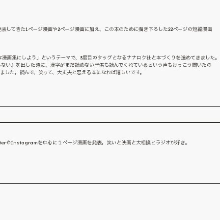
agramで発表してきた1ページ漫画や2ページ漫画に加え、この本のために描き下ろした22ページの短編漫画
な漫画集にしよう」というテーマで、3度目のタッグとなるナナロク社と本づくりを進めてきました。
らない』を出した時に、漢字がまだ読めない子供も読んでくれているという声もけっこう聞いたの
けました。読んで、笑って、大丈夫と思える本になれば嬉しいです。
itterやInstagramを中心に１ページ漫画を発表。笑いと映画と大相撲とラジオが好き。