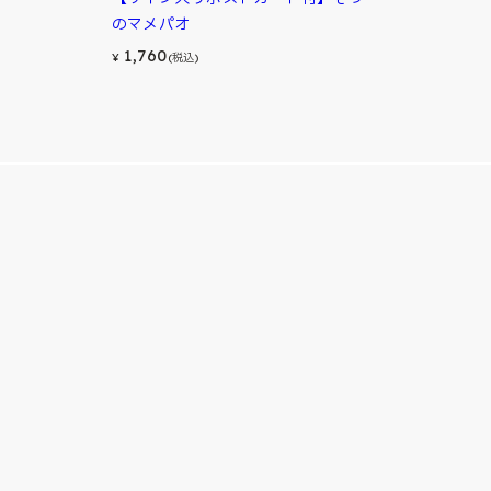
のマメパオ
1,760
¥
(税込)