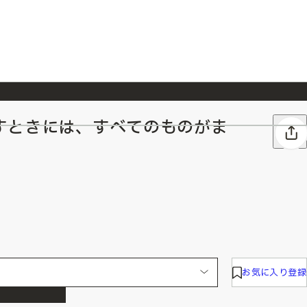
すときには、すべてのものがま
026/7/23
『ONE PIECE magazine 021 ONE PIECEカード付き同梱版』発売延期のご案内
お気に入り登録