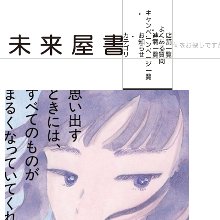
キ
ャ
ン
よ
ペ
カ
お
連
く
店
ー
テ
知
載
あ
舗
ン
ゴ
ら
一
る
一
ペ
リ
せ
覧
質
覧
ー
問
ジ
トップ
文芸・芸術
【サイン本】思い出すときには、すべてのものがまるく
一
覧