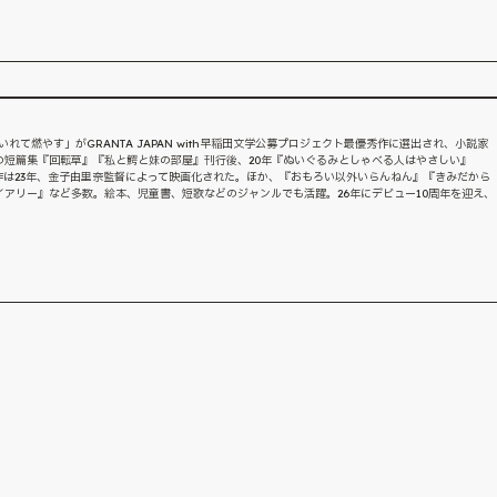
いれて燃やす」がGRANTA JAPAN with早稲田文学公募プロジェクト最優秀作に選出され、小説家
の短篇集『回転草』『私と鰐と妹の部屋』刊行後、20年『ぬいぐるみとしゃべる人はやさしい』
作は23年、金子由里奈監督によって映画化された。ほか、『おもろい以外いらんねん』『きみだから
アリー』など多数。絵本、児童書、短歌などのジャンルでも活躍。26年にデビュー10周年を迎え、