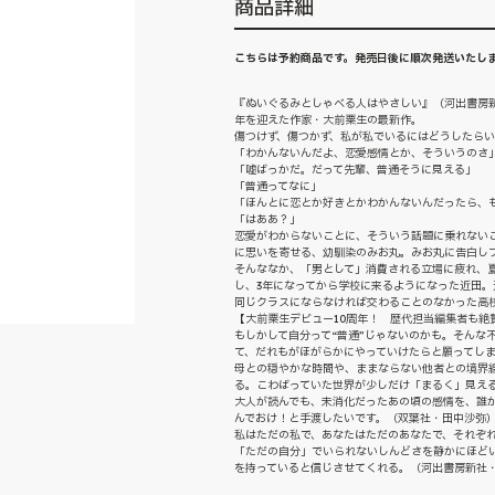
商品詳細
こちらは予約商品です。発売日後に順次発送いたし
『ぬいぐるみとしゃべる人はやさしい』（河出書房新
年を迎えた作家・大前粟生の最新作。
傷つけず、傷つかず、私が私でいるにはどうしたら
「わかんないんだよ、恋愛感情とか、そういうのさ
「嘘ばっかだ。だって先輩、普通そうに見える」
「普通ってなに」
「ほんとに恋とか好きとかわかんないんだったら、
「はああ？」
恋愛がわからないことに、そういう話題に乗れない
に思いを寄せる、幼馴染のみお丸。みお丸に告白し
そんななか、「男として」消費される立場に疲れ、
し、3年になってから学校に来るようになった近田
同じクラスにならなければ交わることのなかった高
【大前粟生デビュー10周年！ 歴代担当編集者も絶
もしかして自分って“普通”じゃないのかも。そんな
て、だれもがほがらかにやっていけたらと願ってし
母との穏やかな時間や、ままならない他者との境界
る。こわばっていた世界が少しだけ「まるく」見え
大人が読んでも、未消化だったあの頃の感情を、誰
んでおけ！と手渡したいです。（双葉社・田中沙弥
私はただの私で、あなたはただのあなたで、それぞ
「ただの自分」でいられないしんどさを静かにほど
を持っていると信じさせてくれる。（河出書房新社・