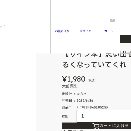
0
お気に入り
ログイン
カート
なっていてくれ
【サイン本】思い出
2
るくなっていてくれ
¥1,980
(税込)
大前粟生
出版社 ‏ : ‎ 左右社
発売日 ‏ : ‎ 2026/6/26
商品コード：9784865285253
数量：
カートに入れる