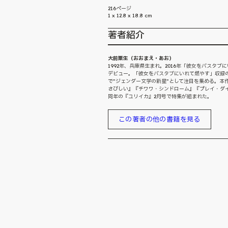
216ページ
1 x 12.8 x 18.8 cm
著者紹介
大前粟生（おおまえ・あお）
1992年、兵庫県生まれ。2016年「彼女をバスタブに
デビュー。「彼女をバスタブにいれて燃やす」収録
で”ジェンダー文学の新星”として注目を集める。本
さびしい』『チワワ・シンドローム』『プレイ・ダイ
同年の『ユリイカ』2月号で特集が組まれた。
この著者の他の書籍を見る