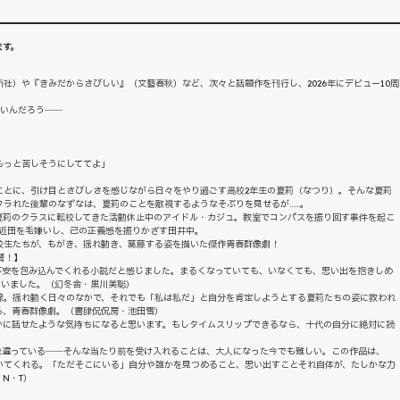
ます。
社）や『きみだからさびしい』（文藝春秋）など、次々と話題作を刊行し、2026年にデビュー10周
いいんだろう――
」
もっと苦しそうにしててよ」
ことに、引け目とさびしさを感じながら日々をやり過ごす高校2年生の夏莉（なつり）。そんな夏莉
フラれた後輩のなずなは、夏莉のことを敵視するようなそぶりを見せるが……。
夏莉のクラスに転校してきた活動休止中のアイドル・カジュ。教室でコンパスを振り回す事件を起こ
。近田を毛嫌いし、己の正義感を振りかざす田井中。
校生たちが、もがき、揺れ動き、葛藤する姿を描いた傑作青春群像劇！
賛！】
不安を包み込んでくれる小説だと感じました。まるくなっていても、いなくても、思い出を抱きしめ
まいました。（幻冬舎・黒川美聡）
線。揺れ動く日々のなかで、それでも「私は私だ」と自分を肯定しようとする夏莉たちの姿に救われ
る、青春群像劇。（書肆侃侃房・池田雪）
かに話せたような気持ちになると思います。もしタイムスリップできるなら、十代の自分に絶対に読
）
れ違っている――そんな当たり前を受け入れることは、大人になった今でも難しい。この作品は、
いてくれる。「ただそこにいる」自分や誰かを見つめること、思い出すことそれ自体が、たしかな力
N・T）