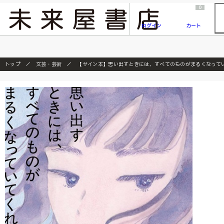
2026/7/23
『ONE PIECE magazine 021 ONE PIECEカード付き同梱版』発売延期のご案内
0
ログイン
カート
トップ
文芸・芸術
【サイン本】思い出すときには、すべてのものがまるくなって