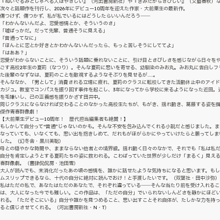
『ぬいぐるみとしゃべる人はやさしい』（河出書房新社）や『きみだからさびしい』（文藝春秋）
次々と話題作を刊行し、2026年にデビュー10周年を迎えた作家・大前粟生の最新作。
傷つけず、傷つかず、私が私でいるにはどうしたらいいんだろう――
「わかんないんだよ、恋愛感情とか、そういうのさ」
「嘘ばっかだ。だって先輩、普通そうに見える」
「普通ってなに」
「ほんとに恋とか好きとかわかんないんだったら、もっと苦しそうにしててよ」
「はああ？」
恋愛がわからないことに、そういう話題に乗れないことに、引け目とさびしさを感じながら日々を
ごす高校2年生の夏莉（なつり）。そんな夏莉に思いを寄せる、幼馴染のみお丸。みお丸に告白しフ
た後輩のなずなは、夏莉のことを敵視するようなそぶりを見せるが……。
そんななか、「男として」消費される立場に疲れ、夏莉のクラスに転校してきた活動休止中のアイ
カジュ。教室でコンパスを振り回す事件を起こし、3年になってから学校に来るようになった近田。
を毛嫌いし、己の正義感を振りかざす田井中。
同じクラスにならなければ交わることのなかった高校生たちが、もがき、揺れ動き、葛藤する姿を
傑作青春群像劇！
【大前粟生デビュー10周年！ 歴代担当編集者も絶賛！】
もしかして自分って“普通”じゃないのかも。そんな不安を包み込んでくれる小説だと感じました。ま
なっていても、いなくても、思い出を抱きしめて、だれもがほがらかにやっていけたらと願ってしま
した。（幻冬舎・黒川美聡）
母との穏やかな時間や、ままならない他者との境界線。揺れ動く日々のなかで、それでも「私は私
自分を肯定しようとする夏莉たちの姿に救われる。こわばっていた世界が少しだけ「まるく」見え
春群像劇。（書肆侃侃房・池田雪）
大人が読んでも、未消化だったあの頃の感情を、誰かに話せたような気持ちになると思います。も
ムスリップできるなら、十代の自分に絶対に読んでおけ！と手渡したいです。（双葉社・田中沙弥）
私はただの私で、あなたはただのあなたで、それぞれ違っている――そんな当たり前を受け入れるこ
は、大人になった今でも難しい。この作品は、「ただの自分」でいられないしんどさを静かにほど
れる。「ただそこにいる」自分や誰かを見つめること、思い出すことそれ自体が、たしかな力を持
ると信じさせてくれる。（河出書房新社・N・T）