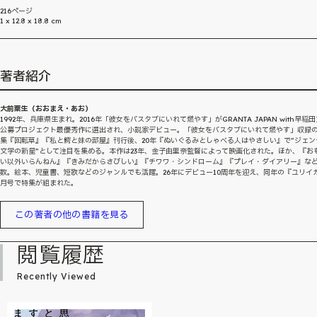
216ページ
1 x 12.8 x 18.8 cm
著者紹介
大前粟生（おおまえ・あお）
1992年、兵庫県生まれ。2016年「彼女をバスタブにいれて燃やす」がGRANTA JAPAN with早稲
公募プロジェクト最優秀作に選出され、小説家デビュー。「彼女をバスタブにいれて燃やす」収録
集『回転草』『私と鰐と妹の部屋』刊行後、20年『ぬいぐるみとしゃべる人はやさしい』で”ジェン
文学の新星”として注目を集める。本作は23年、金子由里奈監督によって映画化された。ほか、『お
い以外いらんねん』『きみだからさびしい』『チワワ・シンドローム』『プレイ・ダイアリー』な
数。絵本、児童書、短歌などのジャンルでも活躍。26年にデビュー10周年を迎え、同年の『ユリイカ
月号で特集が組まれた。
この著者の他の書籍を見る
閲覧履歴
Recently Viewed