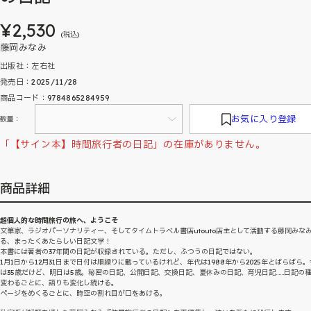
¥2,530
(税込)
藤岡みなみ
出版社：左右社
発売日：2025/11/28
商品コード：9784865284959
お気に入り登録
数量：
「【サイン本】時間旅行者の日記」の在庫がありません。
商品詳細
超個人的な時間旅行の旅へ、ようこそ
文筆家、ラジオパーソナリティー、そしてタイムトラベル書店utouto店主として活動する藤岡みな
る、まったくあたらしい日記文学！
本書には著者の37年間の日記が収録されている。ただし、ふつうの日記ではない。
1月1日から12月31日まで日付は順繰りに載っているけれど、年代は1988年から2025年とばらばら
は35歳だけど、明日は5歳。秘密の日記、公開日記、交換日記、夏休みの日記、育児日記……日記の
変わるごとに、語りも変化し続ける。
ページをめくるごとに、時空の割れ目が口をあける。