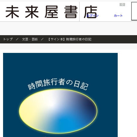
2026/7/23
『ONE PIECE magazine 021 ONE PIECEカード付き同梱版』発売延期のご案内
0
ログイン
カート
トップ
文芸・芸術
【サイン本】時間旅行者の日記