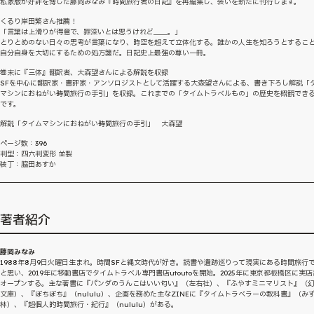
私家版が好評を博した藤岡みなみ『時間旅行者の日記』を再編集し、装いを新たに刊行します。
くるり岸田繁さん推薦！
「言葉は上滑りが得意で、罪深いとは思うけれど＿＿。」
とりとめのない日々の思考が言葉になり、時空を超えて立体化する。誰かの人生を知ろうとするこ
自分自身を大切にするための処方箋だ。日記史上最強の尊い一冊。
巻末に『三体』翻訳者、大森望さんによる解説を収録
SFを中心に翻訳家・書評家・アンソロジストとして活躍する大森望さんによる、書き下ろし解説「
マシンにおねがい──時間旅行の手引」を収録。これまでの「タイムトラベルもの」の歴史を概観でき
です。
解説「タイムマシンにおねがい──時間旅行の手引」 大森望
ページ数：396
判型：四六判変形 並製
装丁：脇田あすか
著者紹介
藤岡みなみ
1988年8月9日火曜日生まれ。時間SFと縄文時代が好き。読書や遺跡巡りって現実にある時間旅行
と思い、2019年に移動書店でタイムトラベル専門書店utoutoを開始。2025年に東京都板橋区に実
オープンする。主な著書に『パンダのうんこはいい匂い』（左右社）、『ふやすミニマリスト』（
文庫）、『ぼちぼち』（nululu）、企画を務めた主なZINEに『タイムトラベラーの教科書』（み
林）、『超個人的時間旅行・紀行』（nululu）がある。