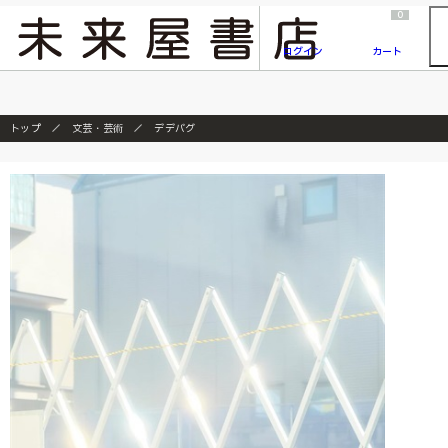
2026/7/23
『ONE PIECE magazine 021 ONE PIECEカード付き同梱版』発売延期のご案内
0
ログイン
カート
トップ
文芸・芸術
デデバグ