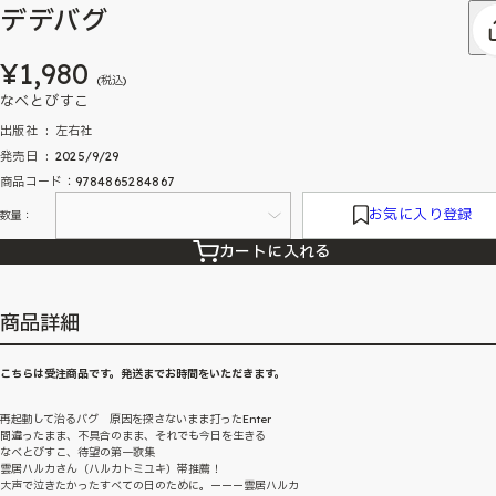
デデバグ
¥1,980
(税込)
なべとびすこ
出版社 ‏ : ‎ 左右社
発売日 ‏ : ‎ 2025/9/29
商品コード：9784865284867
お気に入り登録
数量：
カートに入れる
商品詳細
こちらは受注商品です。発送までお時間をいただきます。
再起動して治るバグ 原因を探さないまま打ったEnter
間違ったまま、不具合のまま、それでも今日を生きる
なべとびすこ、待望の第一歌集
雲居ハルカさん（ハルカトミユキ）帯推薦！
大声で泣きたかったすべての日のために。ーーー雲居ハルカ