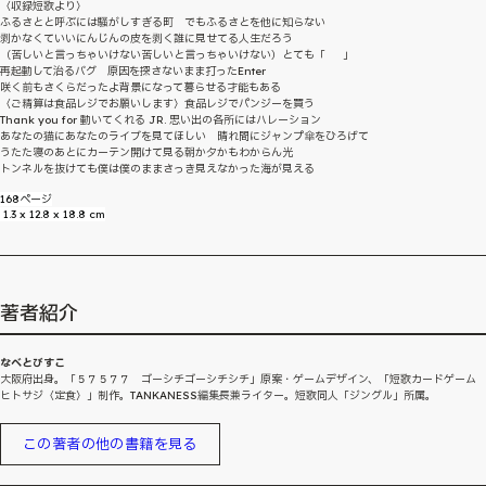
〈収録短歌より〉
ふるさとと呼ぶには騒がしすぎる町 でもふるさとを他に知らない
剥かなくていいにんじんの皮を剥く誰に見せてる人生だろう
（苦しいと言っちゃいけない苦しいと言っちゃいけない）とても「 」
再起動して治るバグ 原因を探さないまま打ったEnter
咲く前もさくらだったよ背景になって暮らせる才能もある
〈ご精算は食品レジでお願いします〉食品レジでパンジーを買う
Thank you for 動いてくれる JR. 思い出の各所にはハレーション
あなたの猫にあなたのライブを見てほしい 晴れ間にジャンプ傘をひろげて
うたた寝のあとにカーテン開けて見る朝か夕かもわからん光
トンネルを抜けても僕は僕のままさっき見えなかった海が見える
168ページ
1.3 x 12.8 x 18.8 cm
著者紹介
なべとびすこ
大阪府出身。「５７５７７ ゴーシチゴーシチシチ」原案・ゲームデザイン、「短歌カードゲーム
ヒトサジ〈定食〉」制作。TANKANESS編集長兼ライター。短歌同人「ジングル」所属。
この著者の他の書籍を見る