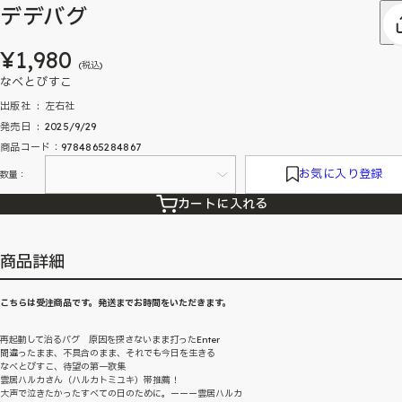
デデバグ
¥1,980
(税込)
なべとびすこ
出版社 ‏ : ‎ 左右社
発売日 ‏ : ‎ 2025/9/29
商品コード：9784865284867
お気に入り登録
数量：
カートに入れる
商品詳細
こちらは受注商品です。発送までお時間をいただきます。
再起動して治るバグ 原因を探さないまま打ったEnter
間違ったまま、不具合のまま、それでも今日を生きる
なべとびすこ、待望の第一歌集
雲居ハルカさん（ハルカトミユキ）帯推薦！
大声で泣きたかったすべての日のために。ーーー雲居ハルカ