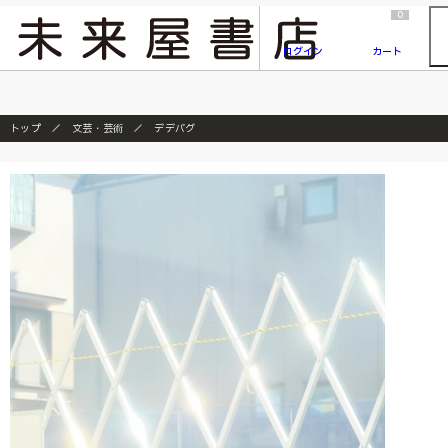
2026/7/23
『ONE PIECE magazine 021 ONE PIECEカード付き同梱版』発売延期のご案内
0
ログイン
カート
トップ
文芸・芸術
デデバグ