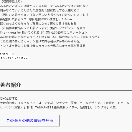
〈収録短歌より〉
ふるさとと呼ぶには騒がしすぎる町 でもふるさとを他に知らない
剥かなくていいにんじんの皮を剥く誰に見せてる人生だろう
（苦しいと言っちゃいけない苦しいと言っちゃいけない）とても「 」
再起動して治るバグ 原因を探さないまま打ったEnter
咲く前もさくらだったよ背景になって暮らせる才能もある
〈ご精算は食品レジでお願いします〉食品レジでパンジーを買う
Thank you for 動いてくれる JR. 思い出の各所にはハレーション
あなたの猫にあなたのライブを見てほしい 晴れ間にジャンプ傘をひろげて
うたた寝のあとにカーテン開けて見る朝か夕かもわからん光
トンネルを抜けても僕は僕のままさっき見えなかった海が見える
168ページ
1.3 x 12.8 x 18.8 cm
著者紹介
なべとびすこ
大阪府出身。「５７５７７ ゴーシチゴーシチシチ」原案・ゲームデザイン、「短歌カードゲーム
ヒトサジ〈定食〉」制作。TANKANESS編集長兼ライター。短歌同人「ジングル」所属。
この著者の他の書籍を見る