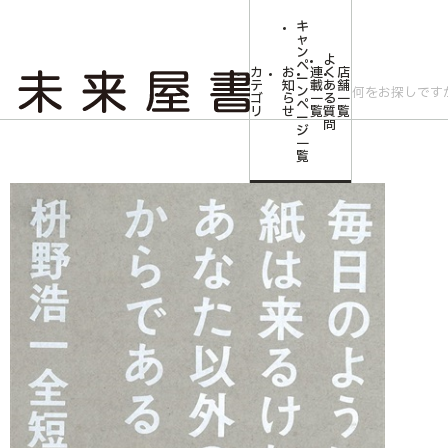
キ
ャ
ン
よ
ペ
カ
お
連
く
店
ー
テ
知
載
あ
舗
ン
ゴ
ら
一
る
一
ペ
リ
せ
覧
質
覧
ー
問
ジ
トップ
文芸・芸術
毎日のように手紙は来るけれどあなた以外の人からであ
一
覧