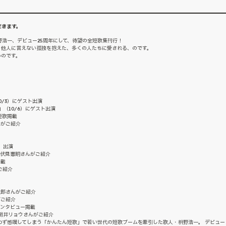
だきます。
浩一、デビュー25周年にして、待望の全短歌集刊行！
他人に言えない孤独を抱えた、多くの人たちに愛される、のです。
のです。
0/3）にゲスト出演
（10/6）にゲスト出演
短歌掲載
んがご紹介
）出演
）で伏見憲明さんがご紹介
掲載
ご紹介
太郎さんがご紹介
がご紹介
者インタビュー掲載
・朝井リョウさんがご紹介
わず感嘆してしまう「かんたん短歌」で若い世代の短歌ブームを牽引した歌人・枡野浩一。 デビュー