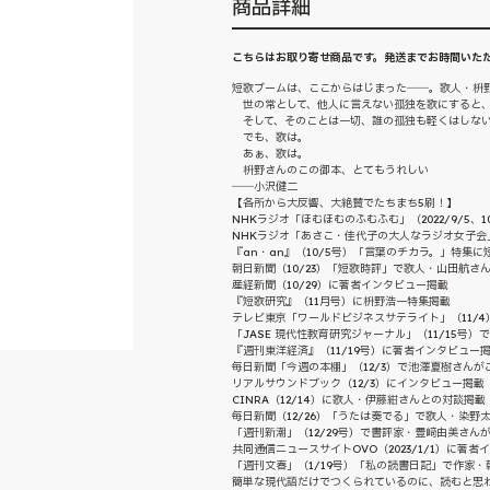
商品詳細
こちらはお取り寄せ商品です。発送までお時間いた
短歌ブームは、ここからはじまった――。歌人・枡野
世の常として、他人に言えない孤独を歌にすると、
そして、そのことは一切、誰の孤独も軽くはしない
でも、歌は。
あぁ、歌は。
枡野さんのこの御本、とてもうれしい
――小沢健二
【各所から大反響、大絶賛でたちまち5刷！】
NHKラジオ「ほむほむのふむふむ」（2022/9/5、1
NHKラジオ「あさこ・佳代子の大人なラジオ女子会」
『an・an』（10/5号）「言葉のチカラ。」特集に
朝日新聞（10/23）「短歌時評」で歌人・山田航さ
産経新聞（10/29）に著者インタビュー掲載
『短歌研究』（11月号）に枡野浩一特集掲載
テレビ東京「ワールドビジネスサテライト」（11/4
「JASE 現代性教育研究ジャーナル」（11/15号
『週刊東洋経済』（11/19号）に著者インタビュー
毎日新聞「今週の本棚」（12/3）で池澤夏樹さんが
リアルサウンドブック（12/3）にインタビュー掲載
CINRA（12/14）に歌人・伊藤紺さんとの対談掲載
毎日新聞（12/26）「うたは奏でる」で歌人・染野
「週刊新潮」（12/29号）で書評家・豊﨑由美さん
共同通信ニュースサイトOVO（2023/1/1）に著
「週刊文春」（1/19号）「私の読書日記」で作家
簡単な現代語だけでつくられているのに、読むと思