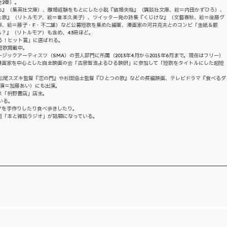
2巻）。
ち』（集英社文庫）、離婚経験をもとにした小説『結婚失格』（講談社文庫、絵＝内田かずひろ）、
た歌』（リトルモア、絵＝會本久美子）、ツイッター発の詩集『くじけな』（文藝春秋、絵＝後藤グ
庫、絵＝藤子・F・不二雄）など公募短歌を集めた編著、漫画家の河井克夫とのコンビ「金紙＆銀
？』（リトルモア）も含め、43冊ほど。
踊る！ヒット賞」に選ばれる。
短歌掲載中。
ックアーティスツ（SMA）の芸人部門に所属（2013年4月から2015年6月まで。現在はフリー）
漫画家を中心とした自主映画の会「古泉智浩よるひる映研」に参加して「短歌をタイトルにした超短
公演、松尾スズキ監督『恋の門』や杉田協士監督『ひとつの歌』などの長編映画、テレビドラマ『食べるダ
、共演＝加藤あい）にも出演。
ス「枡野書店」店主。
いる。
アを手作りしたり食べ歩きしたり。
番組「本と雑談ラジオ」が話題になっている。