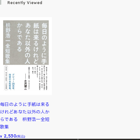
Recently Viewed
毎日のように手紙は来る
けれどあなた以外の人か
らである 枡野浩一全短
歌集
2,530
¥
(税込)