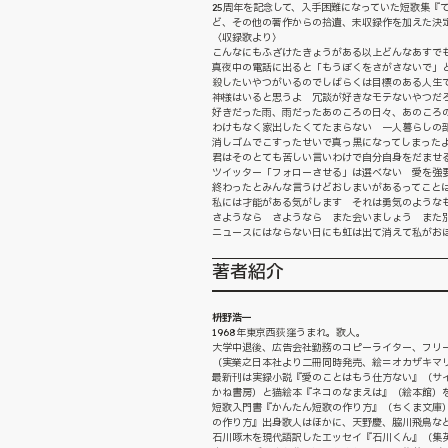
25周年を記念して、入手困難になっていた短歌集『
ど、その他の著作からの拾遺、未収録作を加えた決
〈収録歌より〉
こんなにもふざけたきょうがある以上どんなあすで
真夜中の電話に出ると「もうぼくをさがさないで」
殺したいやつがいるのでしばらくは目標のある人生
神様はいると思うよ 冗談が好きなモテないやつだ
好きだった雨、雨だったあのころの日々、あのころ
わけもなく家出したくてたまらない 一人暮らしの
消しゴムでこすったせいで真っ黒になってしまった
君はそのとても苦しい言いわけで自分自身をだませ
ツイッター「フォローさせる」は選べない 愛を強
終わったとみんな言うけどおしまいがあるってこと
私には才能がある気がします それは勇気のような
さようなら さようなら また会いましょう また
ニュースにはならない日にも虹は出て消えて私がお
著者紹介
枡野浩一
1968年東京西荻窪うまれ。歌人。
大学中退後、広告会社勤務のコピーライター、フリー
（実業之日本社より二冊同時発売、絵＝オカザキマ
最新刊は実録小説『愛のことはもう仕方ない』（サ
かね書房）と猫絵本『ネコのなまえは』（絵本館）
短歌入門書『かんたん短歌の作り方』（ちくま文庫
の作り方』出身歌人はほかに、天野慶、脇川飛鳥な
石川啄木を現代語訳したエッセイ『石川くん』（集