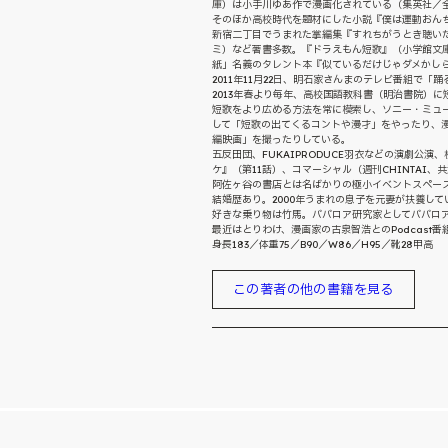
庫）は小手川ゆあ作で漫画化されている（集英社／全
そのほか高校時代を題材にした小説『僕は運動おん
新宿二丁目でうまれた掌編集『すれちがうとき聴い
ミ）など著書多数。『ドラえもん短歌』（小学館文
紙」名義のタレント本『似ているだけじゃダメかしら
2011年11月22日、明石家さんまのテレビ番組で「
2013年春より毎年、高校国語教科書（明治書院）に
短歌をより広める方法を常に模索し、ソニー・ミュージ
して「短歌の出てくるコントや漫才」をやったり、
編映画」を撮ったりしている。
五反田団、FUKAIPRODUCE羽衣などの演劇
ケ』（第11話）、コマーシャル（週刊CHINTAI
阿佐ヶ谷の書店とは名ばかりの極小イベントスペー
結婚歴あり。2000年うまれの息子を元妻が扶養して
好きな乗り物は竹馬。ババロア研究家としてババロ
最近はとりわけ、漫画家の古泉智浩とのPodcast
身長183／体重75／B90／W86／H95／靴28甲高
この著者の他の書籍を見る