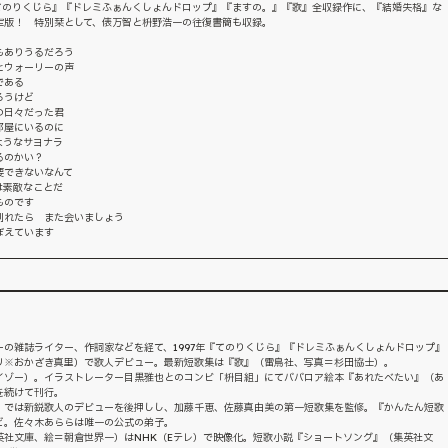
てのりくじら』『ドレミふぁんくしょんドロップ』『ますの。』『歌』全収録作に、『結婚失格』な
定版！ 特別栞として、俵万智と枡野浩一の往復書簡も収録。
もありうるだろう
とウォーリーの声
である
ろうけど
の日々だった君
部屋にいるのに
ようなサヨナラ
るのかい？
要できないなんて
は素敵なことだ
ものです
別れたら また会いましょう
ぼえています
の雑誌ライター、作詞家などを経て、1997年『てのりくじら』『ドレミふぁんくしょんドロップ』
リ※おかざき真里）で歌人デビュー。最新短歌集は『歌』（雷鳥社、写真＝杉田協士）。
イゾー）。イラストレーター目黒雅也とのコンビ「枡目組」にてババロア絵本『あれたべたい』（あ
を続けて刊行。
）では新鋭歌人のデビューを後押しし、加藤千恵、佐藤真由美の第一短歌集を監修。『かんたん短歌
ど。佐々木あららは唯一の公式の弟子。
英社文庫、絵＝朝倉世界一）はNHK（Eテレ）で映像化。短歌小説『ショートソング』（集英社文