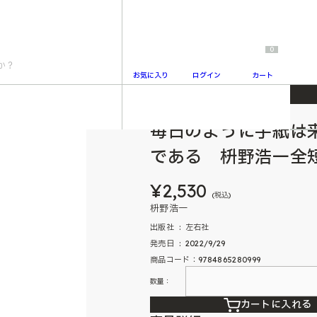
0
お気に入り
ログイン
カート
る 枡野浩一全短歌集
毎日のように手紙は
2
である 枡野浩一全
¥2,530
(税込)
枡野浩一
出版社 ‏ : ‎ 左右社
発売日 ‏ : ‎ 2022/9/29
商品コード：9784865280999
数量：
カートに入れる