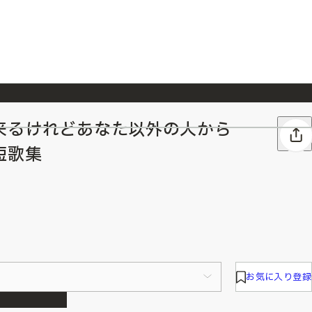
来るけれどあなた以外の人から
026/7/23
『ONE PIECE magazine 021 ONE PIECEカード付き同梱版』発売延期のご案内
短歌集
お気に入り登録