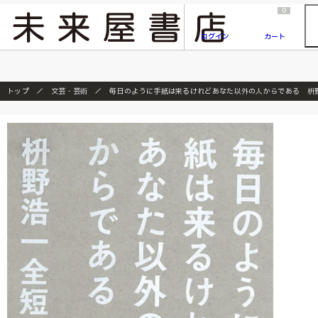
2026/7/23
『ONE PIECE magazine 021 ONE PIECEカード付き同梱版』発売延期のご案内
0
ログイン
カート
トップ
文芸・芸術
毎日のように手紙は来るけれどあなた以外の人からである 枡