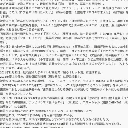
かざき真里）で歌人デビュー。最新短歌集は『歌』（雷鳥社、写真＝杉田協士）。
最新刊は実録小説『愛のことはもう仕方ない』（サイゾー）。イラストレーター目黒雅也とのコン
目組」にてババロア絵本『あれたべたい』（あかね書房）と猫絵本『ネコのなまえは』（絵本館）
て刊行。
短歌入門書『かんたん短歌の作り方』（ちくま文庫）では新鋭歌人のデビューを後押しし、加藤千
藤真由美の第一短歌集を監修。『かんたん短歌の作り方』出身歌人はほかに、天野慶、脇川飛鳥な
佐々木あららは唯一の公式の弟子。
石川啄木を現代語訳したエッセイ『石川くん』（集英社文庫、絵＝朝倉世界一）はNHK（Eテレ）
化。短歌小説『ショートソング』（集英社文庫）は小手川ゆあ作で漫画化されている（集英社／全2
巻）。
そのほか高校時代を題材にした小説『僕は運動おんち』（集英社文庫）、離婚経験をもとにした小
婚失格』（講談社文庫、絵＝内田かずひろ）、新宿二丁目でうまれた掌編集『すれちがうとき聴い
（リトルモア、絵＝會本久美子）、ツイッター発の詩集『くじけな』（文藝春秋、絵＝後藤グミ）
書多数。『ドラえもん短歌』（小学館文庫、絵＝藤子・F・不二雄）など公募短歌を集めた編著、漫
の河井克夫とのコンビ「金紙＆銀紙」名義のタレント本『似ているだけじゃダメかしら？』（リト
ア）も含め、43冊ほど。
2011年11月22日、明石家さんまのテレビ番組で「踊る！ヒット賞」に選ばれる。
2013年春より毎年、高校国語教科書（明治書院）に短歌掲載中。
短歌をより広める方法を常に模索し、ソニー・ミュージックアーティスツ（SMA）の芸人部門に所
（2013年4月から2015年6月まで。現在はフリー）して「短歌の出てくるコントや漫才」をやったり
画家を中心とした自主映画の会「古泉智浩よるひる映研」に参加して「短歌をタイトルにした超短
画」を撮ったりしている。
五反田団、FUKAIPRODUCE羽衣などの演劇公演、松尾スズキ監督『恋の門』や杉田協士監督『ひ
歌』などの長編映画、テレビドラマ『食べるダケ』（第11話）、コマーシャル（週刊CHINTAI、共
加藤あい）にも出演。
阿佐ヶ谷の書店とは名ばかりの極小イベントスペース「枡野書店」店主。
結婚歴あり。2000年うまれの息子を元妻が扶養している。
好きな乗り物は竹馬。ババロア研究家としてババロアを手作りしたり食べ歩きしたり。
最近はとりわけ、漫画家の古泉智浩とのPodcast番組「本と雑談ラジオ」が話題になっている。