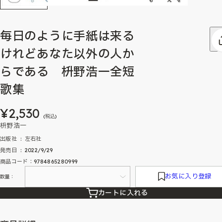
毎日のように手紙は来る
けれどあなた以外の人か
らである 枡野浩一全短
歌集
¥2,530
(税込)
枡野浩一
出版社 ‏ : ‎ 左右社
発売日 ‏ : ‎ 2022/9/29
商品コード：9784865280999
お気に入り登録
数量：
カートに入れる