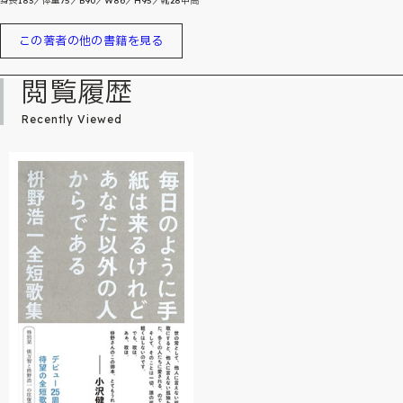
身長183／体重75／B90／W86／H95／靴28甲高
この著者の他の書籍を見る
閲覧履歴
Recently Viewed