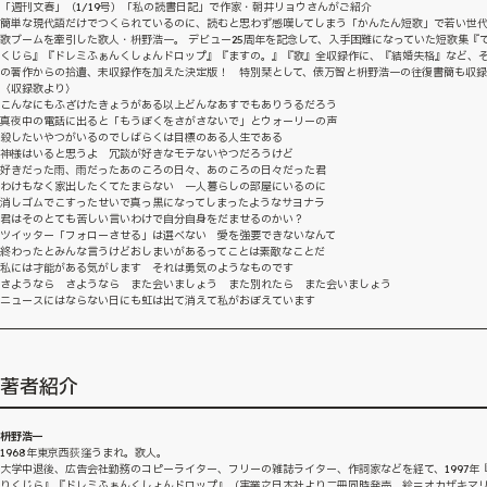
「週刊文春」（1/19号）「私の読書日記」で作家・朝井リョウさんがご紹介
簡単な現代語だけでつくられているのに、読むと思わず感嘆してしまう「かんたん短歌」で若い世
歌ブームを牽引した歌人・枡野浩一。 デビュー25周年を記念して、入手困難になっていた短歌集『
くじら』『ドレミふぁんくしょんドロップ』『ますの。』『歌』全収録作に、『結婚失格』など、
の著作からの拾遺、未収録作を加えた決定版！ 特別栞として、俵万智と枡野浩一の往復書簡も収
〈収録歌より〉
こんなにもふざけたきょうがある以上どんなあすでもありうるだろう
真夜中の電話に出ると「もうぼくをさがさないで」とウォーリーの声
殺したいやつがいるのでしばらくは目標のある人生である
神様はいると思うよ 冗談が好きなモテないやつだろうけど
好きだった雨、雨だったあのころの日々、あのころの日々だった君
わけもなく家出したくてたまらない 一人暮らしの部屋にいるのに
消しゴムでこすったせいで真っ黒になってしまったようなサヨナラ
君はそのとても苦しい言いわけで自分自身をだませるのかい？
ツイッター「フォローさせる」は選べない 愛を強要できないなんて
終わったとみんな言うけどおしまいがあるってことは素敵なことだ
私には才能がある気がします それは勇気のようなものです
さようなら さようなら また会いましょう また別れたら また会いましょう
ニュースにはならない日にも虹は出て消えて私がおぼえています
著者紹介
枡野浩一
1968年東京西荻窪うまれ。歌人。
大学中退後、広告会社勤務のコピーライター、フリーの雑誌ライター、作詞家などを経て、1997年
りくじら』『ドレミふぁんくしょんドロップ』（実業之日本社より二冊同時発売、絵＝オカザキマ