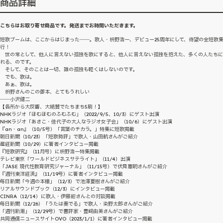
商品詳細
こちらはお取り寄せ商品です。発送までお時間いただきます。
短歌ブームは、ここからはじまった――。歌人・枡野浩一、デビュー25周年にして、待望の全短歌
行！
世の常として、他人に言えない孤独を歌にすると、他人に言えない孤独を抱えた、多くの人たちに
れる、のです。
そして、そのことは一切、誰の孤独も軽くはしないのです。
でも、歌は。
あぁ、歌は。
枡野さんのこの御本、とてもうれしい
――小沢健二
【各所から大反響、大絶賛でたちまち5刷！】
NHKラジオ「ほむほむのふむふむ」（2022/9/5、10/3）にゲスト出演
NHKラジオ「あさこ・佳代子の大人なラジオ女子会」（10/6）にゲスト出演
『an・an』（10/5号）「言葉のチカラ。」特集に短歌掲載
朝日新聞（10/23）「短歌時評」で歌人・山田航さんがご紹介
産経新聞（10/29）に著者インタビュー掲載
『短歌研究』（11月号）に枡野浩一特集掲載
テレビ東京「ワールドビジネスサテライト」（11/4）出演
「JASE 現代性教育研究ジャーナル」（11/15号）で伏見憲明さんがご紹介
『週刊東洋経済』（11/19号）に著者インタビュー掲載
毎日新聞「今週の本棚」（12/3）で池澤夏樹さんがご紹介
リアルサウンドブック（12/3）にインタビュー掲載
CINRA（12/14）に歌人・伊藤紺さんとの対談掲載
毎日新聞（12/26）「うたは奏でる」で歌人・染野太郎さんがご紹介
「週刊新潮」（12/29号）で書評家・豊﨑由美さんがご紹介
共同通信ニュースサイトOVO（2023/1/1）に著者インタビュー掲載