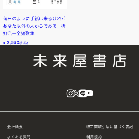
毎日のように手紙は来るけれど
あなた以外の人からである 枡
野浩一全短歌集
2,530
¥
(税込)
instagram
X
LINE
YouTube
会社概要
特定商取引法に基づく表記
よくある質問
利用規約