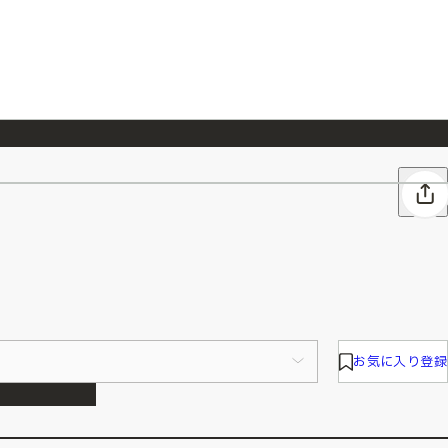
026/7/23
『ONE PIECE magazine 021 ONE PIECEカード付き同梱版』発売延期のご案内
お気に入り登録