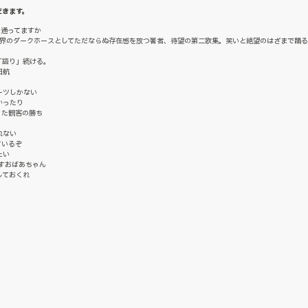
だきます。
ー通ってますか
歌界のダークホースとしてただならぬ存在感を放つ著者、待望の第二歌集。笑いと絶望のはざまで踊る
「語り」続ける。
田航
ーツしかない
かったり
った観客の勝ち
れない
ているぞ
たい
すおばあちゃん
しておくれ