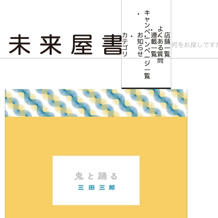
キ
ャ
ン
よ
ペ
カ
お
連
く
店
ー
テ
知
載
あ
舗
ン
ゴ
ら
一
る
一
ペ
リ
せ
覧
質
覧
ー
問
ジ
トップ
文芸・芸術
鬼と踊る
一
覧