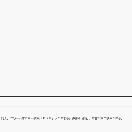
同人。二〇一八年に第一歌集『もうちょっと生きる』(風詠社)刊行。本書が第二歌集となる。