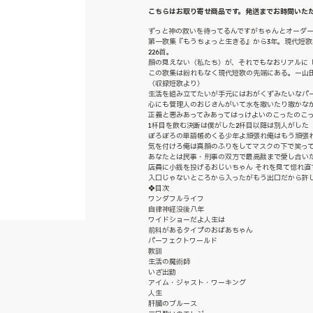
こちらはお取り寄せ商品です。発送までお時間いた
ずっと神の救いを待ってるんですがちゃんとオーダ
第一歌集『もうちょっと生きる』から3年。現代短
226首。
顔の見えない〈私たち〉が、それでもなおリアルに
この歌集は紛れもなく現代短歌の先端にある。ー山
〈収録短歌より〉
生活を組み立てたいが手元にはおがくずみたいなパ
心にも管理人のおじさんがいて水を撒いたり撒かな
正義と悪みあってみあってはっけよいのこったのこ
1杯目を飲む決断は僕がした2杯目以降は別人がした
ぼろぼろの単語帳めくる少年よ頑張れ俺はもう頑張
気を付けろ俺は真顔のふりをしてマスクの下で笑っ
あなたとは民事・刑事の双方で最高裁まで愛し合い
店員に小銭を投げるおじいちゃん それを見て惚れ直
入口じゃないところから入ったがもう出口だから許
❖目次
ワンダフルライフ
自律神経没後八年
ワイドショーだよ人生は
前科があるタイプのおばあちゃん
パーフェクトワールド
教訓
生活の魔術師
いざ出勤
アイム・ジャスト・ワーキング
人生
肝臓のブルース