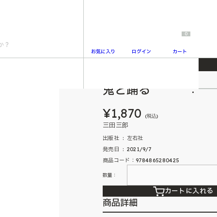
0
お気に入り
ログイン
カート
鬼と踊る
2
¥1,870
(税込)
三田三郎
出版社 ‏ : ‎ 左右社
発売日 ‏ : ‎ 2021/9/7
商品コード：9784865280425
数量：
カートに入れる
商品詳細