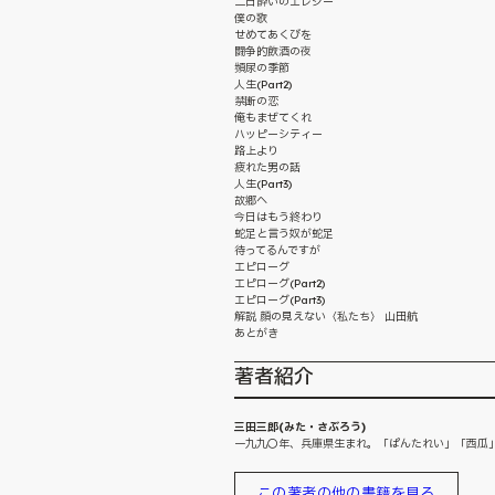
二日酔いのエレジー
僕の歌
せめてあくびを
闘争的飲酒の夜
頻尿の季節
人生(Part2)
禁断の恋
俺もまぜてくれ
ハッピーシティー
路上より
疲れた男の話
人生(Part3)
故郷へ
今日はもう終わり
蛇足と言う奴が蛇足
待ってるんですが
エピローグ
エピローグ(Part2)
エピローグ(Part3)
解説 顔の見えない〈私たち〉 山田航
あとがき
著者紹介
三田三郎(みた・さぶろう)
一九九〇年、兵庫県生まれ。「ぱんたれい」「西瓜」
この著者の他の書籍を見る