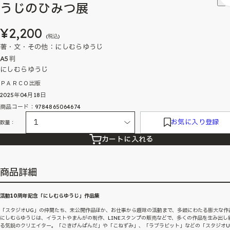
うじのひみつ展
¥2,200
(税込)
著・文・その他：にしむらゆうじ
A5判
にしむらゆうじ
ＰＡＲＣＯ出版
2025年04月18日
商品コード：9784865064674
お気に入り登録
数量：
カートに入れる
商品詳細
活動10周年記念「にしむらゆうじ」作品集
「スタジオUG」の仲間たち、未公開作品ほか、お仕事から趣味の活動まで、多岐にわたる膨大な作
にしむらゆうじは、イラストやまんがの制作、LINEスタンプの販売などで、多くの作品を生み出し
る気鋭のクリエイター。「ごきげんぱんだ」や「こねずみ」、「ラブラビット」などの「スタジオU