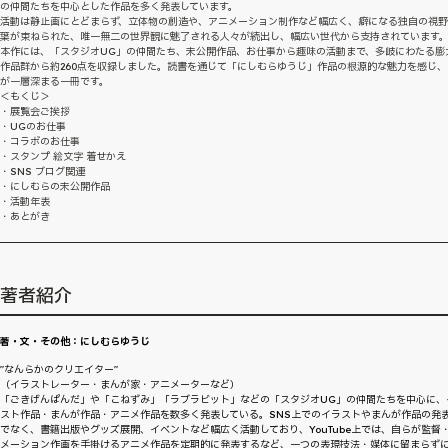
の仲間たちを中心とした作品を多く発表しています。
活動は静止画にとどまらず、立体物の創造や、アニメーション制作など幅広く、癖になる独自の視
葉が束ねられた、唯一無二の世界観に魅了される人々が続出し、幅広い世代から支持されています
本作には、「スタジオUG」の仲間たち、未公開作品、お仕事から趣味の活動まで、多岐にわたる膨
作品群から約260点を収録しました。読書を通じて「にしむらゆうじ」作品の根源的な魅力を感じ、
が一層深まる一冊です。
＜もくじ＞
・展覧会ご挨拶
・UGのお仕事
・コラボのお仕事
・スタンプ 絵文字 着せかえ
・SNS ブログ関連
・にしむらの未公開作品
・活動年表
・あとがき
著者紹介
著・文・その他：にしむらゆうじ
"なんらかのクリエイター"
（イラストレーター・まんが家・アニメーターなど）
「ごきげんぱんだ」や「こねずみ」「ラブラビット」などの「スタジオUG」の仲間たちを中心に、
スト作品・まんが作品・アニメ作品を数多く発表している。SNS上でのイラストやまんが作品の発
でなく、書籍出版やグッズ展開、イベントなど幅広く活動しており、YouTube上では、自らが監督
メーション作画を手掛けるアニメ作品を定期的に発表するなど、一つの表現技法・媒体に留まらず