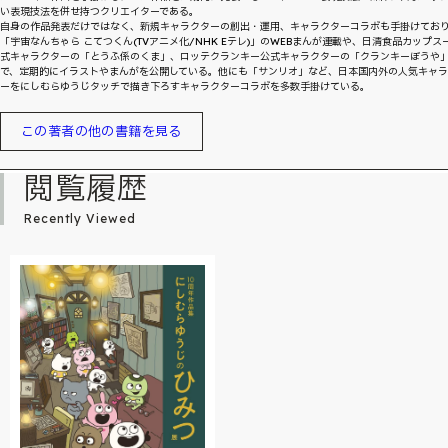
い表現技法を併せ持つクリエイターである。
自身の作品発表だけではなく、新規キャラクターの創出・運用、キャラクターコラボも手掛けてお
「宇宙なんちゃら こてつくん(TVアニメ化/NHK Eテレ)」のWEBまんが連載や、日清食品カップス
式キャラクターの「とうふ係のくま」、ロッテクランキー公式キャラクターの「クランキーぼうや
で、定期的にイラストやまんがを公開している。他にも「サンリオ」など、日本国内外の人気キャ
ーをにしむらゆうじタッチで描き下ろすキャラクターコラボを多数手掛けている。
この著者の他の書籍を見る
閲覧履歴
Recently Viewed