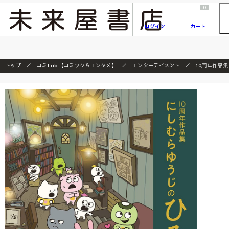
2026/7/23
『ONE PIECE magazine 021 ONE PIECEカード付き同梱版』発売延期のご案内
0
ログイン
カート
トップ
コミLab.【コミック＆エンタメ】
エンターテイメント
10周年作品