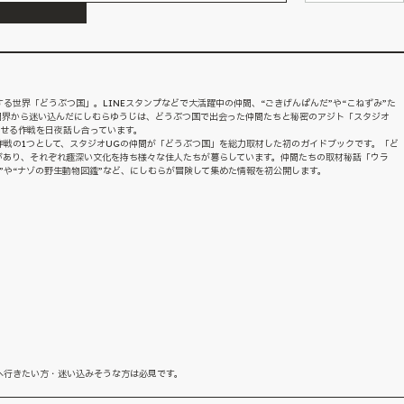
る世界「どうぶつ国」。LINEスタンプなどで大活躍中の仲間、“ごきげんぱんだ”や“こねずみ”た
間界から迷い込んだにしむらゆうじは、どうぶつ国で出会った仲間たちと秘密のアジト「スタジオ
ませる作戦を日夜話し合っています。
戦の1つとして、スタジオUGの仲間が「どうぶつ国」を総力取材した初のガイドブックです。「ど
があり、それぞれ趣深い文化を持ち様々な住人たちが暮らしています。仲間たちの取材秘話「ウラ
”や“ナゾの野生動物図鑑”など、にしむらが冒険して集めた情報を初公開します。
へ行きたい方・迷い込みそうな方は必見です。