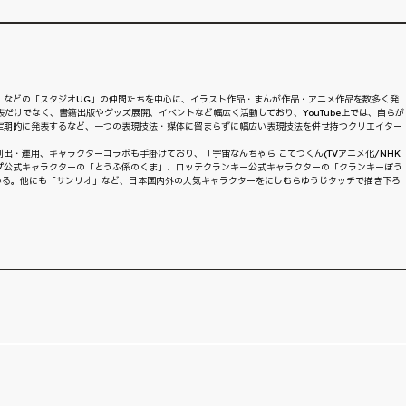
）
」などの「スタジオUG」の仲間たちを中心に、イラスト作品・まんが作品・アニメ作品を数多く発
表だけでなく、書籍出版やグッズ展開、イベントなど幅広く活動しており、YouTube上では、自らが
定期的に発表するなど、一つの表現技法・媒体に留まらずに幅広い表現技法を併せ持つクリエイター
出・運用、キャラクターコラボも手掛けており、「宇宙なんちゃら こてつくん(TVアニメ化/NHK
ープ公式キャラクターの「とうふ係のくま」、ロッテクランキー公式キャラクターの「クランキーぼう
いる。他にも「サンリオ」など、日本国内外の人気キャラクターをにしむらゆうじタッチで描き下ろ