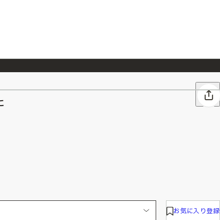
026/7/23
『ONE PIECE magazine 021 ONE PIECEカード付き同梱版』発売延期のご案内
た
お気に入り登録