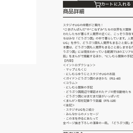
カートに入れる
商品詳細
スタジオUGの仲間がご案内！
“ごきげんぱんだ”や“こねずみ”たちの世界を大冒険
わたしたちが暮らす人間界の近くに、こっそり存在す
ちはみな「どうぶつ国」の中で暮らしています。人
UG」を作り、どうぶつ国も人間界もまるごと楽し
本書は、どうぶつ国も人間界もまるごと楽しませる作
うぶつ国」には現在わかっている範囲で13のエリア
話」をまんがで掲載するほか、“にしむら冒険の手記
【内容】
＜イントロダクション＞
・マップともくじ
・にしむらゆうじとスタジオUGのお話
＜ガイド＞どうぶつ国の歩きかた（P11-63）
＜コラム＞
・にしむら冒険の手記
・どうぶつ国周辺で確認されたナゾの野生動物たち
・どうぶつ国にはまだまだ謎がいっぱいだ
＜まんが＞取材記事ウラ話編（P71-123）
＜後記＞
・スタジオUGをご紹介
・みんなからのメッセージ
・この本を作るにあたって
全ページ描き下ろしの渾身の一冊。「どうぶつ国」