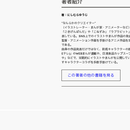
著者紹介
著：にしむらゆうじ
"なんらかのクリエイター"
（イラストレーター・まんが家・アニメーターなど
「ごきげんぱんだ」や「こねずみ」「ラブラビット
表している。SNS上でのイラストやまんが作品の発
監督・アニメーション作画を手掛けるアニメ作品を
である。
自身の作品発表だけではなく、新規キャラクターの創
Eテレ)」のWEBまんが連載や、日清食品カップス
や」などで、定期的にイラストやまんがを公開して
すキャラクターコラボを多数手掛けている。
この著者の他の書籍を見る