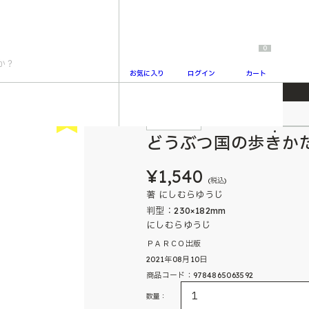
0
お気に入り
ログイン
カート
つ国の歩きかた
New
おすすめ商品
2
どうぶつ国の歩きか
¥1,540
(税込)
著 にしむらゆうじ
判型：230×182mm
にしむらゆうじ
ＰＡＲＣＯ出版
2021年08月10日
商品コード：9784865063592
数量：