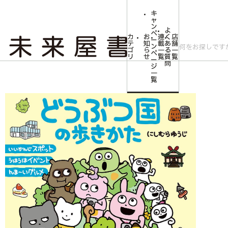
キ
ャ
ン
よ
ペ
カ
お
連
く
店
ー
テ
知
載
あ
舗
ン
ゴ
ら
一
る
一
ペ
リ
せ
覧
質
覧
ー
問
ジ
トップ
コミLab.【コミック＆エンタメ】
エンターテイメント
どうぶ
一
覧