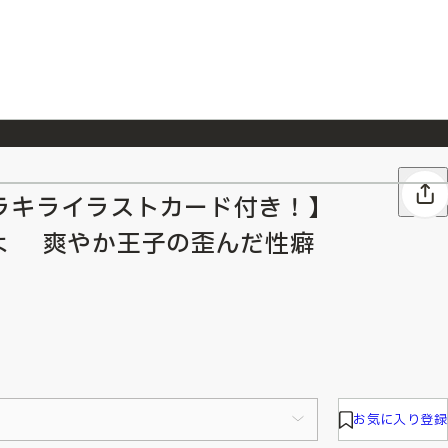
026/7/23
『ONE PIECE magazine 021 ONE PIECEカード付き同梱版』発売延期のご案内
ラキライラストカード付き！】
よ 爽やか王子の歪んだ性癖
お気に入り登録