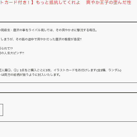
ストカード付き！】もっと抵抗してくれよ 爽やか王子の歪んだ性
の同級生・唐沢の事をライバル視しては、その爽やかさに撃沈する毎日。
しまうが、その話の途中で爽やかだった唐沢の態度が急変!!
られて!?
の人生大ピンチ!!
人篇①、②」1点をご購入ごとに1枚、イラストカードをお付けします(全2種、ランダム)
トは両方の絵柄が揃うように封入いたします。