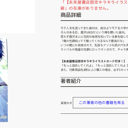
「【未来屋書店限定キラキライラ
癖」の在庫がありません。
商品詳細
モテ人生を送ってきた奥村は、自分よりモテる大学
そんなある日、唐沢はEDだという噂を聞いた奥村。
思わず唐沢本人に性的な秘密を知っている事を話して
「俺の性癖知ってて煽ってくれるなんて最高だな」
いつの間にか拘束されて、乳首もアソコも尻の穴も弄
ライバルの鬼畜な性癖にロックオンされて、チャラ男
【未来屋書店限定キラキライラストカード付き！】
「もっと抵抗してくれよ」「もっと抵抗してくれよ 恋
また、対象商品を2冊以上ご購入の場合、必ず1セッ
著者紹介
この著者の他の書籍を見る
音海ちさ