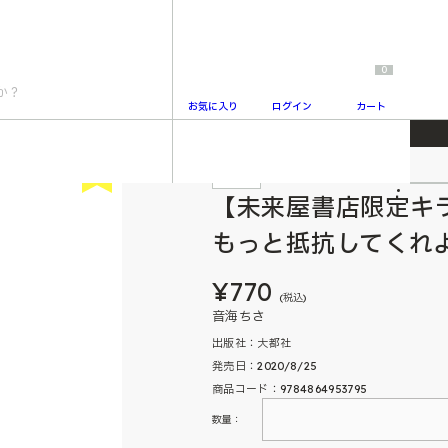
0
お気に入り
ログイン
カート
っと抵抗してくれよ 爽やか王子の歪んだ性癖
New
特典付
2
【未来屋書店限定キ
もっと抵抗してくれ
¥770
(税込)
音海ちさ
出版社：大都社
発売日：2020/8/25
商品コード：9784864953795
数量：