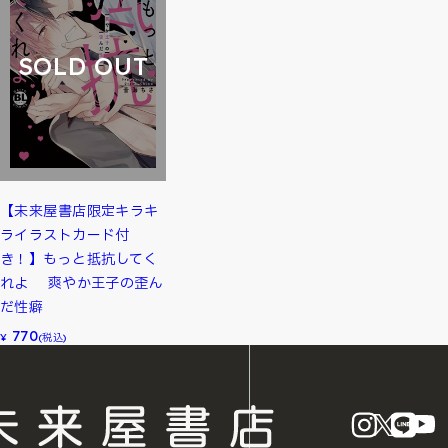
SOLD OUT
【未来屋書店限定キラキ
ライラストカード付
き！】もっと抵抗してく
れよ 爽やか王子の歪ん
だ性癖
770
¥
(税込)
instagram
X
LINE
Y