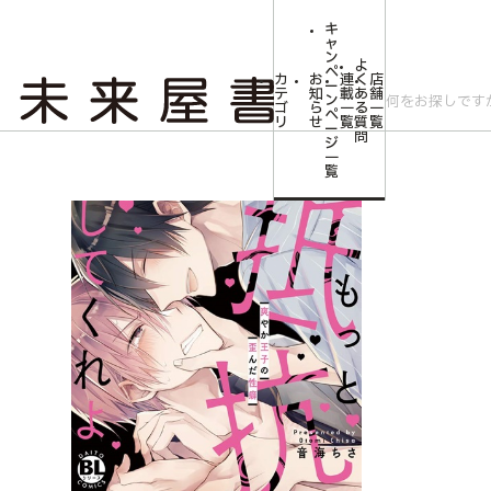
キ
ャ
ン
よ
ペ
カ
お
連
く
店
ー
テ
知
載
あ
舗
ン
ゴ
ら
一
る
一
ペ
リ
せ
覧
質
覧
ー
問
ジ
トップ
ボーイズラブ
【未来屋書店限定キラキライラストカード付き！】も
一
覧