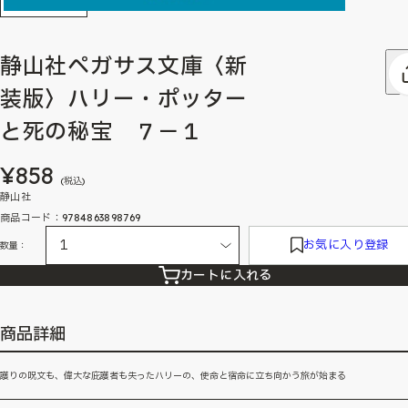
静山社ペガサス文庫〈新
装版〉ハリー・ポッター
と死の秘宝 ７－１
¥858
(税込)
静山社
商品コード：9784863898769
お気に入り登録
数量：
カートに入れる
商品詳細
護りの呪文も、偉大な庇護者も失ったハリーの、使命と宿命に立ち向かう旅が始まる