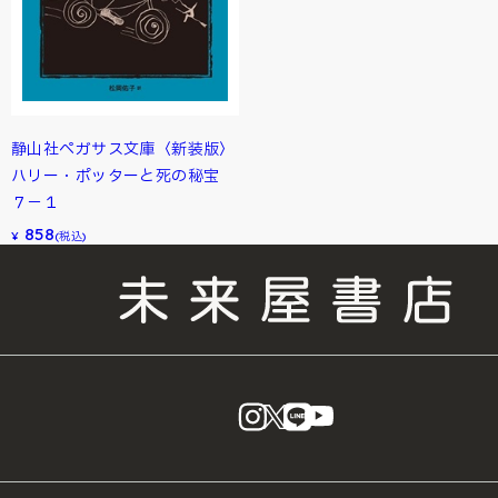
静山社ペガサス文庫〈新装版〉
ハリー・ポッターと死の秘宝
７－１
858
¥
(税込)
instagram
X
LINE
YouTube