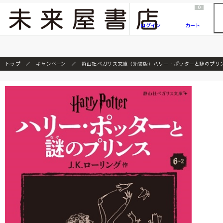
2026/7/23
『ONE PIECE magazine 021 ONE PIECEカード付き同梱版』発売延期のご案内
0
ログイン
カート
トップ
キャンペーン
静山社ペガサス文庫〈新装版〉ハリー・ポッターと謎のプリ