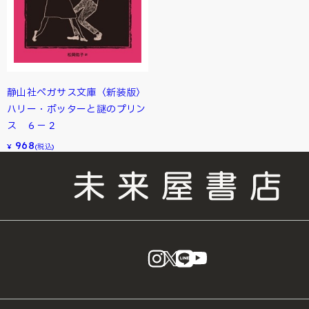
静山社ペガサス文庫〈新装版〉
ハリー・ポッターと謎のプリン
ス ６－２
968
¥
(税込)
instagram
X
LINE
YouTube